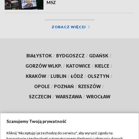
MSZ
ZOBACZ WIĘCEJ
BIAŁYSTOK
/
BYDGOSZCZ
/
GDAŃSK
/
GORZÓW WLKP.
/
KATOWICE
/
KIELCE
/
KRAKÓW
/
LUBLIN
/
ŁÓDŹ
/
OLSZTYN
/
OPOLE
/
POZNAŃ
/
RZESZÓW
/
SZCZECIN
/
WARSZAWA
/
WROCŁAW
Szanujemy Twoją prywatność
Dołącz do nas:
Kliknij "Akceptuję i przechodzę do serwisu", aby wyrazić zgody na
korzystanie z technologii automatycznego śledzenia i zbierania danych,