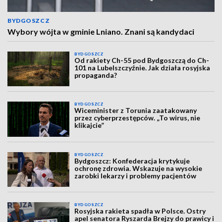
BYDGOSZCZ
Wybory wójta w gminie Lniano. Znani są kandydaci
BYDGOSZCZ
Od rakiety Ch-55 pod Bydgoszczą do Ch-
101 na Lubelszczyźnie. Jak działa rosyjska
propaganda?
BYDGOSZCZ
Wiceminister z Torunia zaatakowany
przez cyberprzestępców. „To wirus, nie
klikajcie”
BYDGOSZCZ
Bydgoszcz: Konfederacja krytykuje
ochronę zdrowia. Wskazuje na wysokie
zarobki lekarzy i problemy pacjentów
BYDGOSZCZ
Rosyjska rakieta spadła w Polsce. Ostry
apel senatora Ryszarda Brejzy do prawicy i