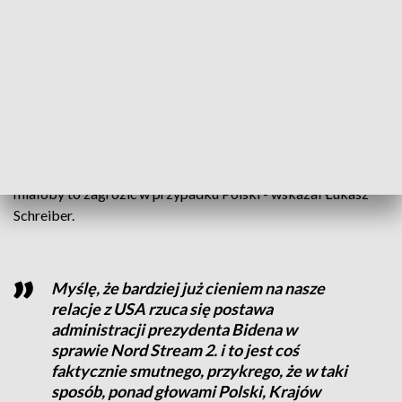
przygląda się sam prezydent USA Joe Biden. Czy przyjęcie
tego rodzaju ustawy mogłoby zagrozić naszym relacjom z
USA?
- Przede wszystkim nie jesteśmy kolonialnym krajem. Skoro
podobne regulacje nie zaszkodziły relacjom Stanów
Zjednoczonych z Niemcami, na które stawia przecież
administracja prezydenta Joe Bidena, to nie rozumiem, jak
miałoby to zagrozić w przypadku Polski - wskazał Łukasz
Schreiber.
Myślę, że bardziej już cieniem na nasze
relacje z USA rzuca się postawa
administracji prezydenta Bidena w
sprawie Nord Stream 2. i to jest coś
faktycznie smutnego, przykrego, że w taki
sposób, ponad głowami Polski, Krajów