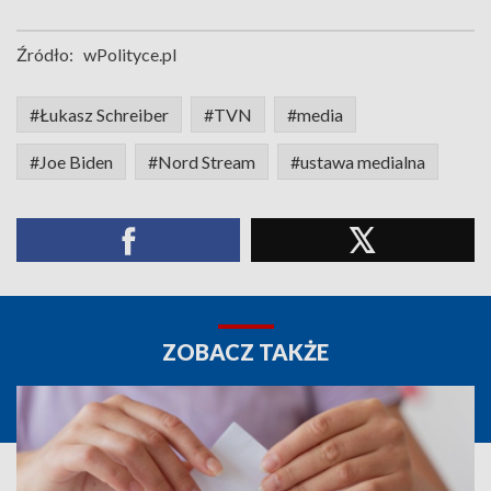
Źródło:
wPolityce.pl
#Łukasz Schreiber
#TVN
#media
#Joe Biden
#Nord Stream
#ustawa medialna
ZOBACZ TAKŻE