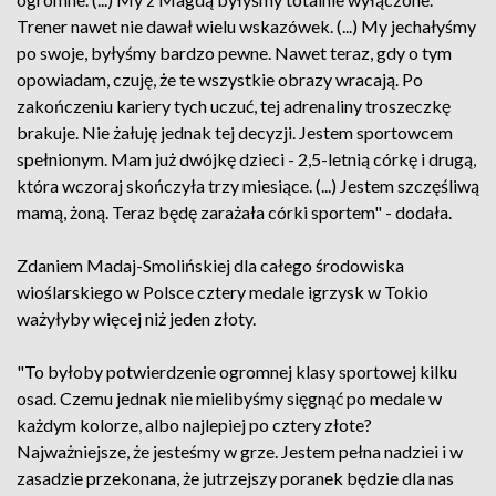
Trener nawet nie dawał wielu wskazówek. (...) My jechałyśmy
po swoje, byłyśmy bardzo pewne. Nawet teraz, gdy o tym
opowiadam, czuję, że te wszystkie obrazy wracają. Po
zakończeniu kariery tych uczuć, tej adrenaliny troszeczkę
brakuje. Nie żałuję jednak tej decyzji. Jestem sportowcem
spełnionym. Mam już dwójkę dzieci - 2,5-letnią córkę i drugą,
która wczoraj skończyła trzy miesiące. (...) Jestem szczęśliwą
mamą, żoną. Teraz będę zarażała córki sportem" - dodała.
Zdaniem Madaj-Smolińskiej dla całego środowiska
wioślarskiego w Polsce cztery medale igrzysk w Tokio
ważyłyby więcej niż jeden złoty.
"To byłoby potwierdzenie ogromnej klasy sportowej kilku
osad. Czemu jednak nie mielibyśmy sięgnąć po medale w
każdym kolorze, albo najlepiej po cztery złote?
Najważniejsze, że jesteśmy w grze. Jestem pełna nadziei i w
zasadzie przekonana, że jutrzejszy poranek będzie dla nas