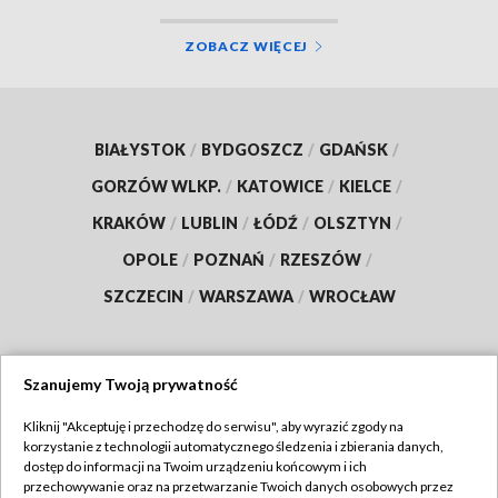
ZOBACZ WIĘCEJ
BIAŁYSTOK
/
BYDGOSZCZ
/
GDAŃSK
/
GORZÓW WLKP.
/
KATOWICE
/
KIELCE
/
KRAKÓW
/
LUBLIN
/
ŁÓDŹ
/
OLSZTYN
/
OPOLE
/
POZNAŃ
/
RZESZÓW
/
SZCZECIN
/
WARSZAWA
/
WROCŁAW
Szanujemy Twoją prywatność
Dołącz do nas:
Kliknij "Akceptuję i przechodzę do serwisu", aby wyrazić zgody na
korzystanie z technologii automatycznego śledzenia i zbierania danych,
TVP
dostęp do informacji na Twoim urządzeniu końcowym i ich
Abonament TVP
przechowywanie oraz na przetwarzanie Twoich danych osobowych przez
Regulamin TVP