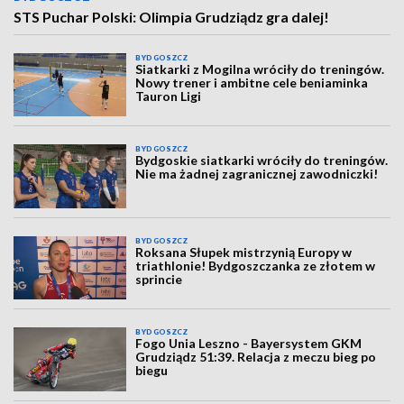
STS Puchar Polski: Olimpia Grudziądz gra dalej!
BYDGOSZCZ
Siatkarki z Mogilna wróciły do treningów.
Nowy trener i ambitne cele beniaminka
Tauron Ligi
BYDGOSZCZ
Bydgoskie siatkarki wróciły do treningów.
Nie ma żadnej zagranicznej zawodniczki!
BYDGOSZCZ
Roksana Słupek mistrzynią Europy w
triathlonie! Bydgoszczanka ze złotem w
sprincie
BYDGOSZCZ
Fogo Unia Leszno - Bayersystem GKM
Grudziądz 51:39. Relacja z meczu bieg po
biegu