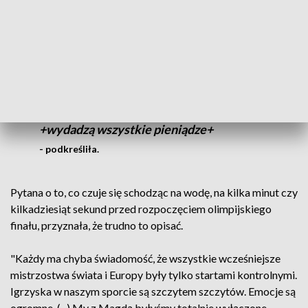
poważnych kandydatów nawet do
zwycięstwa. To też dwójka podwójna,
moja konkurencja, więc emocje są
dodatkowe. (...) Kolejna kadencja dla
Polski na olimpijskim szczycie w dwójce
podwójnej? Marzę o tym, aby teraz zrobili
to mężczyźni. (...) To świetny duet. Bardzo
im kibicuję. Niech dzisiaj w nocy
+wydadzą wszystkie pieniądze+
- podkreśliła.
Pytana o to, co czuje się schodząc na wodę, na kilka minut czy
kilkadziesiąt sekund przed rozpoczęciem olimpijskiego
finału, przyznała, że trudno to opisać.
"Każdy ma chyba świadomość, że wszystkie wcześniejsze
mistrzostwa świata i Europy były tylko startami kontrolnymi.
Igrzyska w naszym sporcie są szczytem szczytów. Emocje są
ogromne. (...) My z Magdą byłyśmy totalnie wyłączone.