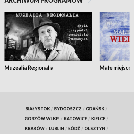
ARCHIWUM PROGRAMÓW
Muzealia Regionalia
Małe miejscow
BIAŁYSTOK
/
BYDGOSZCZ
/
GDAŃSK
/
GORZÓW WLKP.
/
KATOWICE
/
KIELCE
/
KRAKÓW
/
LUBLIN
/
ŁÓDŹ
/
OLSZTYN
/