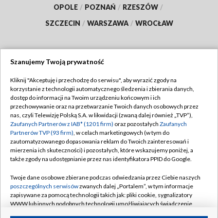
OPOLE
/
POZNAŃ
/
RZESZÓW
/
SZCZECIN
/
WARSZAWA
/
WROCŁAW
Szanujemy Twoją prywatność
Dołącz do nas:
Kliknij "Akceptuję i przechodzę do serwisu", aby wyrazić zgody na
korzystanie z technologii automatycznego śledzenia i zbierania danych,
TVP
dostęp do informacji na Twoim urządzeniu końcowym i ich
Abonament TVP
przechowywanie oraz na przetwarzanie Twoich danych osobowych przez
Regulamin TVP
nas, czyli Telewizję Polską S.A. w likwidacji (zwaną dalej również „TVP”),
Emisja w TVP
Polityka prywatności
Zaufanych Partnerów z IAB* (1201 firm)
oraz pozostałych
Zaufanych
Partnerów TVP (93 firm)
, w celach marketingowych (w tym do
Centrum informacji TVP
Moje zgody
zautomatyzowanego dopasowania reklam do Twoich zainteresowań i
mierzenia ich skuteczności) i pozostałych, które wskazujemy poniżej, a
Naziemna Telewizja Cyfrowa
Pomoc
także zgody na udostępnianie przez nas identyfikatora PPID do Google.
Sklep TVP
Biuro reklamy
Twoje dane osobowe zbierane podczas odwiedzania przez Ciebie naszych
Rada Programowa
Kontakt
poszczególnych serwisów
zwanych dalej „Portalem”, w tym informacje
zapisywane za pomocą technologii takich jak: pliki cookie, sygnalizatory
System NOS
WWW lub innych podobnych technologii umożliwiających świadczenie
dopasowanych i bezpiecznych usług, personalizację treści oraz reklam,
Informacje o nadawcy
Kanały