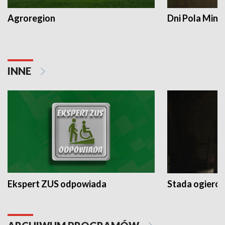
Agroregion
Dni Pola Min
INNE
Ekspert ZUS odpowiada
Stada ogieró