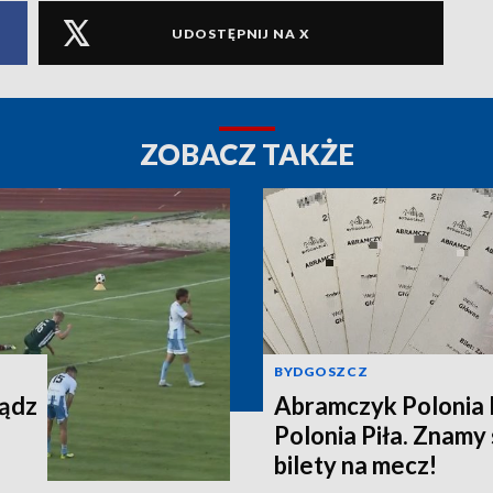
UDOSTĘPNIJ NA X
ZOBACZ TAKŻE
BYDGOSZCZ
iądz
Abramczyk Polonia 
Polonia Piła. Znamy
bilety na mecz!