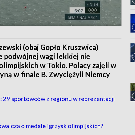
czewski (obaj Gopło Kruszwica)
e podwójnej wagi lekkiej nie
olimpijskich w Tokio. Polacy zajęli w
łyną w finale B. Zwyciężyli Niemcy
: 29 sportowców z regionu w reprezentacji
alczą o medale igrzysk olimpijskich?