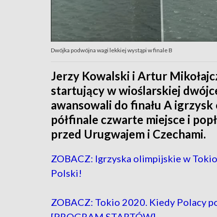
Dwójka podwójna wagi lekkiej wystąpi w finale B
Jerzy Kowalski i Artur Mikołaj
startujący w wioślarskiej dwójc
awansowali do finału A igrzysk 
półfinale czwarte miejsce i pop
przed Urugwajem i Czechami.
ZOBACZ: Igrzyska olimpijskie w Tokio
Polski!
ZOBACZ: Tokio 2020. Kiedy Polacy pow
[PROGRAM STARTÓW]