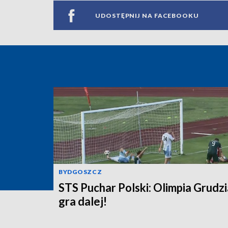
UDOSTĘPNIJ NA FACEBOOKU
BYDGOSZCZ
STS Puchar Polski: Olimpia Grudz
gra dalej!