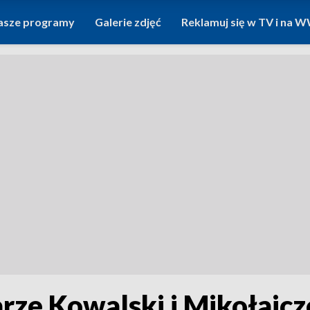
asze programy
Galerie zdjęć
Reklamuj się w TV i na
rze Kowalski i Mikołajcz