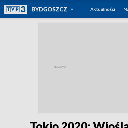
POWRÓT DO
BYDGOSZCZ
Aktualności
N
TVP REGIONY
Tokio 2020: Wiośla