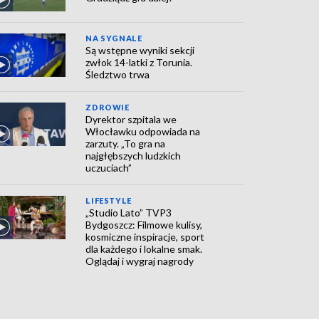
NA SYGNALE
Są wstępne wyniki sekcji
zwłok 14-latki z Torunia.
Śledztwo trwa
ZDROWIE
Dyrektor szpitala we
Włocławku odpowiada na
zarzuty. „To gra na
najgłębszych ludzkich
uczuciach”
LIFESTYLE
„Studio Lato” TVP3
Bydgoszcz: Filmowe kulisy,
kosmiczne inspiracje, sport
dla każdego i lokalne smak.
Oglądaj i wygraj nagrody