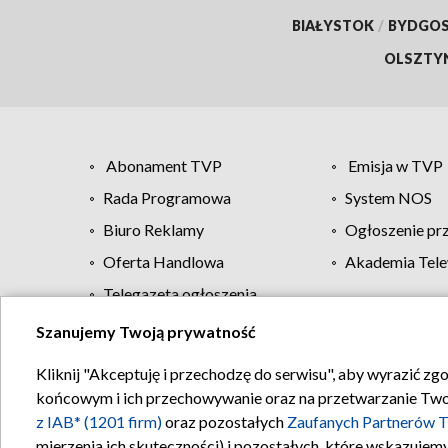
BIAŁYSTOK
/
BYDGO
OLSZTY
Abonament TVP
Emisja w TVP
Rada Programowa
System NOS
Biuro Reklamy
Ogłoszenie pr
Oferta Handlowa
Akademia Tele
Telegazeta ogłoszenia
Szanujemy Twoją prywatność
Regulamin TVP
Kliknij "Akceptuję i przechodzę do serwisu", aby wyrazić zg
końcowym i ich przechowywanie oraz na przetwarzanie Twoich
z IAB* (1201 firm)
oraz pozostałych
Zaufanych Partnerów T
mierzenia ich skuteczności) i pozostałych, które wskazujemy