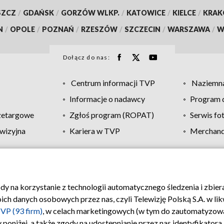
SZCZ
/
GDAŃSK
/
GORZÓW WLKP.
/
KATOWICE
/
KIELCE
/
KRA
N
/
OPOLE
/
POZNAŃ
/
RZESZÓW
/
SZCZECIN
/
WARSZAWA
/
W
Dołącz do nas:
Centrum informacji TVP
Naziemna
Informacje o nadawcy
Program d
zetargowe
Zgłoś program (ROPAT)
Serwis fo
wizyjna
Kariera w TVP
Merchandi
Polityka prywatności
Moje zgody
Pomoc
Biuro re
ody na korzystanie z technologii automatycznego śledzenia i zbie
 danych osobowych przez nas, czyli Telewizję Polską S.A. w likw
VP (93 firm)
, w celach marketingowych (w tym do zautomatyzow
 poniżej, a także zgody na udostępnianie przez nas identyfikator