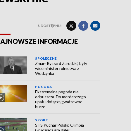
UDOSTĘPNIJ:
AJNOWSZE INFORMACJE
SPOŁECZNE
Zmarł Ryszard Zarudzki, były
wiceminister rolnictwa z
Wudzynka
POGODA
Ekstremalna pogoda nie
odpuszcza. Do morderczego
upału dołączą gwałtowne
burze
SPORT
STS Puchar Polski: Olimpia
Grudziądz gra dalej!