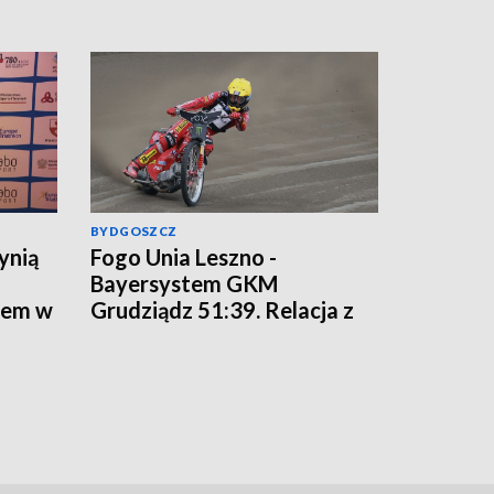
BYDGOSZCZ
ynią
Fogo Unia Leszno -
Bayersystem GKM
tem w
Grudziądz 51:39. Relacja z
meczu bieg po biegu