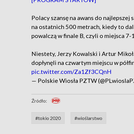
Polacy szansę na awans do najlepszej s
na ostatnich 500 metrach, kiedy to da
powalczą w finale B, czyli o miejsca 7-
Niestety, Jerzy Kowalski i Artur Miko
dopłynęli na czwartym miejscu w półfi
pic.twitter.com/Za1Zf3CQnH
— Polskie Wiosła PZTW (@PLwiosla
Źródło:
#tokio 2020
#wioślarstwo