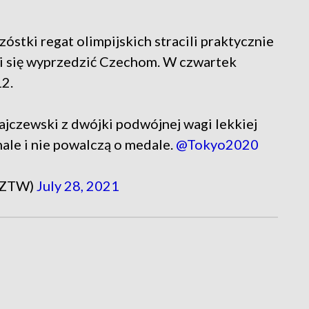
zóstki regat olimpijskich stracili praktycznie
li się wyprzedzić Czechom. W czwartek
12.
łajczewski z dwójki podwójnej wagi lekkiej
nale i nie powalczą o medale.
@Tokyo2020
PZTW)
July 28, 2021