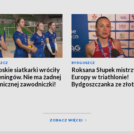
SZCZ
BYDGOSZCZ
skie siatkarki wróciły
Roksana Słupek mistrz
eningów. Nie ma żadnej
Europy w triathlonie!
nicznej zawodniczki!
Bydgoszczanka ze zło
sprincie
ZOBACZ WIĘCEJ