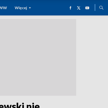
 WWW
Więcej
ewski nie