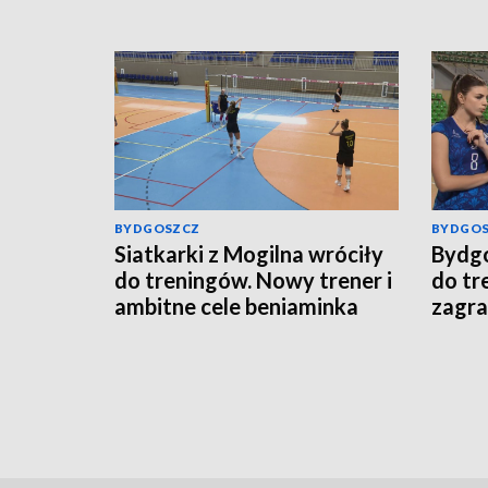
BYDGOSZCZ
BYDGO
Siatkarki z Mogilna wróciły
Bydgo
do treningów. Nowy trener i
do tr
ambitne cele beniaminka
zagra
Tauron Ligi