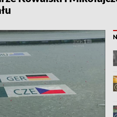
ału
N