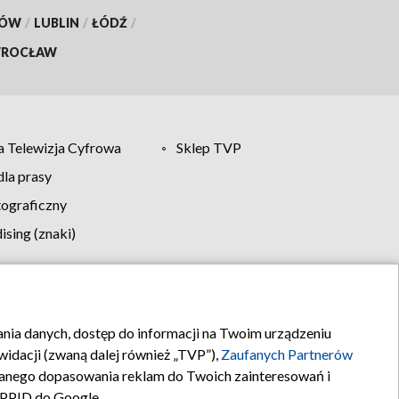
KÓW
/
LUBLIN
/
ŁÓDŹ
/
ROCŁAW
 Telewizja Cyfrowa
Sklep TVP
la prasy
tograficzny
sing (znaki)
klamy
Kontakt
rania danych, dostęp do informacji na Twoim urządzeniu
idacji (zwaną dalej również „TVP”),
Zaufanych Partnerów
anego dopasowania reklam do Twoich zainteresowań i
a PPID do Google.