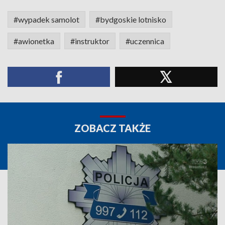
#wypadek samolot
#bydgoskie lotnisko
#awionetka
#instruktor
#uczennica
ZOBACZ TAKŻE