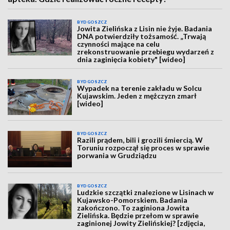
BYDGOSZCZ
Jowita Zielińska z Lisin nie żyje. Badania
DNA potwierdziły tożsamość. „Trwają
czynności mające na celu
zrekonstruowanie przebiegu wydarzeń z
dnia zaginięcia kobiety" [wideo]
BYDGOSZCZ
Wypadek na terenie zakładu w Solcu
Kujawskim. Jeden z mężczyzn zmarł
[wideo]
BYDGOSZCZ
Razili prądem, bili i grozili śmiercią. W
Toruniu rozpoczął się proces w sprawie
porwania w Grudziądzu
BYDGOSZCZ
Ludzkie szczątki znalezione w Lisinach w
Kujawsko-Pomorskiem. Badania
zakończono. To zaginiona Jowita
Zielińska. Będzie przełom w sprawie
zaginionej Jowity Zielińskiej? [zdjęcia,