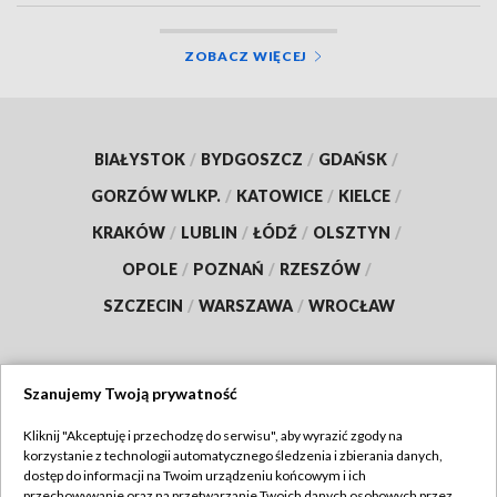
wideo, aktualizacja]
ZOBACZ WIĘCEJ
BIAŁYSTOK
/
BYDGOSZCZ
/
GDAŃSK
/
GORZÓW WLKP.
/
KATOWICE
/
KIELCE
/
KRAKÓW
/
LUBLIN
/
ŁÓDŹ
/
OLSZTYN
/
OPOLE
/
POZNAŃ
/
RZESZÓW
/
SZCZECIN
/
WARSZAWA
/
WROCŁAW
Szanujemy Twoją prywatność
Dołącz do nas:
Kliknij "Akceptuję i przechodzę do serwisu", aby wyrazić zgody na
korzystanie z technologii automatycznego śledzenia i zbierania danych,
TVP
dostęp do informacji na Twoim urządzeniu końcowym i ich
Abonament TVP
przechowywanie oraz na przetwarzanie Twoich danych osobowych przez