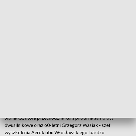
14 lipca 2020 roku na bydgoskim lotnisku odbywało się
szkolenie na samolocie Tecnam-2006T. Instruktor wraz z
uczennicą wykonywali zadanie w strefie pilotażu. Jednym z
elementów ćwiczenia był lot z wyłączonym jednym silnikiem.
"Wyłączenie prawego silnika nastąpiło poprzez odcięcie
dopływu paliwa (ustawienie zaworu paliwowego w pozycję
„off”). Powrót ze strefy pilotażu wykonany był z wyłączonym
prawym silnikiem. Załoga wykonała niski przelot nad pasem i
w trakcie wykonania manewru odejścia na drugi krąg doszło
do przeciągnięcia samolotu i zderzenia z ziemią. W wyniku
zdarzenia załoga poniosła śmierć." - czytamy w oświadczeniu
PKBWL.
Przypomnijmy, że ofiary wypadku to 25-letnia Włoszka
Sibilla G., która przechodziła kurs pilota na samoloty
dwusilnikowe oraz 60-letni Grzegorz Wasiak - szef
wyszkolenia Aeroklubu Włocławskiego, bardzo