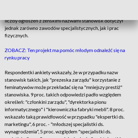
ogłoszenia z feminatywami stanowiły zdecydowaną
mniejszość ofert, bo zaledwie 3,5 proc. Odnotowany wzrost
liczby ogłoszeń z żeńskimi nazwami stanowisk dotyczył
jednak zarówno zawodów specjalistycznych, jak i prac
fizycznych.
ZOBACZ: Ten projekt ma pomóc młodym odnaleźć się na
rynku pracy
Respondentki ankiety wskazały, że w przypadku nazw
stanowisk takich, jak "prezeska zarządu" korzystanie z
feminatywów może przekładać się na "mniejszy prestiż"
stanowiska. 9 proc. takich odpowiedzi padło względem
określeń: "członkini zarządu", "dyrektorka pionu
informatycznego" i "kierowniczka fabryki mebli". 8 proc.
wskazało taką prawidłowość w przypadku "ekspertki ds.
marketingu", 6 proc. - "młodszej specjalistki ds.
wynagrodzenia", 5 proc. względem "specjalistki ds.