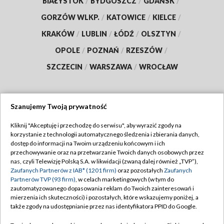
BIAŁYSTOK
/
BYDGOSZCZ
/
GDAŃSK
/
GORZÓW WLKP.
/
KATOWICE
/
KIELCE
/
KRAKÓW
/
LUBLIN
/
ŁÓDŹ
/
OLSZTYN
/
OPOLE
/
POZNAŃ
/
RZESZÓW
/
SZCZECIN
/
WARSZAWA
/
WROCŁAW
Szanujemy Twoją prywatność
Dołącz do nas:
Kliknij "Akceptuję i przechodzę do serwisu", aby wyrazić zgody na
korzystanie z technologii automatycznego śledzenia i zbierania danych,
TVP
dostęp do informacji na Twoim urządzeniu końcowym i ich
Abonament TVP
przechowywanie oraz na przetwarzanie Twoich danych osobowych przez
Regulamin TVP
nas, czyli Telewizję Polską S.A. w likwidacji (zwaną dalej również „TVP”),
Emisja w TVP
Polityka prywatności
Zaufanych Partnerów z IAB* (1201 firm)
oraz pozostałych
Zaufanych
Partnerów TVP (93 firm)
, w celach marketingowych (w tym do
Centrum informacji TVP
Moje zgody
zautomatyzowanego dopasowania reklam do Twoich zainteresowań i
mierzenia ich skuteczności) i pozostałych, które wskazujemy poniżej, a
Naziemna Telewizja Cyfrowa
Pomoc
także zgody na udostępnianie przez nas identyfikatora PPID do Google.
Sklep TVP
Biuro reklamy