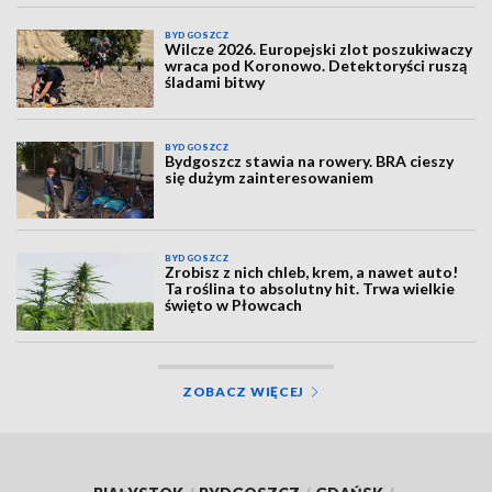
BYDGOSZCZ
Wilcze 2026. Europejski zlot poszukiwaczy
wraca pod Koronowo. Detektoryści ruszą
śladami bitwy
BYDGOSZCZ
Bydgoszcz stawia na rowery. BRA cieszy
się dużym zainteresowaniem
BYDGOSZCZ
Zrobisz z nich chleb, krem, a nawet auto!
Ta roślina to absolutny hit. Trwa wielkie
święto w Płowcach
ZOBACZ WIĘCEJ