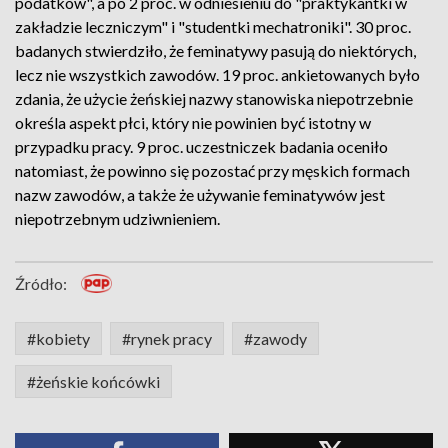
podatków", a po 2 proc. w odniesieniu do "praktykantki w
zakładzie leczniczym" i "studentki mechatroniki". 30 proc.
badanych stwierdziło, że feminatywy pasują do niektórych,
lecz nie wszystkich zawodów. 19 proc. ankietowanych było
zdania, że użycie żeńskiej nazwy stanowiska niepotrzebnie
określa aspekt płci, który nie powinien być istotny w
przypadku pracy. 9 proc. uczestniczek badania oceniło
natomiast, że powinno się pozostać przy męskich formach
nazw zawodów, a także że używanie feminatywów jest
niepotrzebnym udziwnieniem.
Źródło:
#kobiety
#rynek pracy
#zawody
#żeńskie końcówki