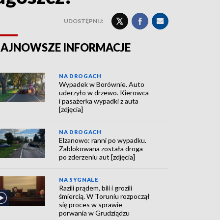
UDOSTĘPNIJ:
AJNOWSZE INFORMACJE
NA DROGACH
Wypadek w Borównie. Auto
uderzyło w drzewo. Kierowca
i pasażerka wypadki z auta
[zdjęcia]
NA DROGACH
Elzanowo: ranni po wypadku.
Zablokowana została droga
po zderzeniu aut [zdjęcia]
NA SYGNALE
Razili prądem, bili i grozili
śmiercią. W Toruniu rozpoczął
się proces w sprawie
porwania w Grudziądzu