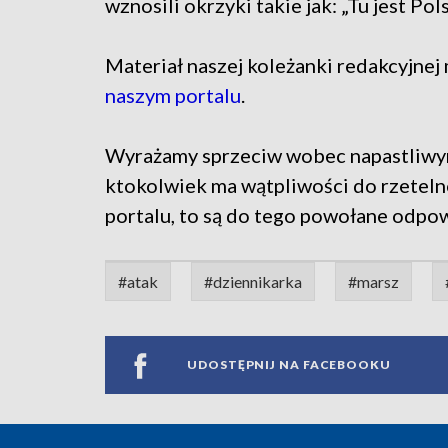
wznosili okrzyki takie jak: „Tu jest Po
Materiał naszej koleżanki redakcyjnej
naszym portalu
.
Wyrażamy sprzeciw wobec napastliwym
ktokolwiek ma wątpliwości do rzetel
portalu, to są do tego powołane odpo
#atak
#dziennikarka
#marsz
UDOSTĘPNIJ NA FACEBOOKU