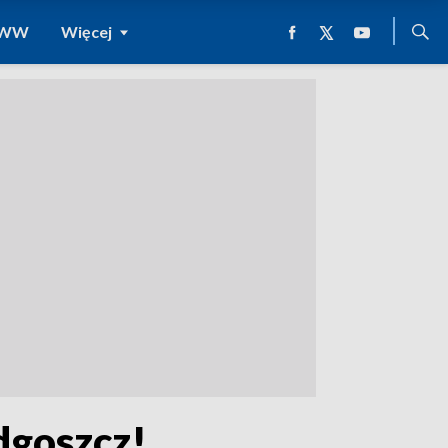
 WWW
Więcej
dgoszcz!