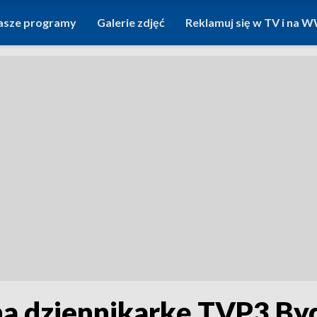
asze programy
Galerie zdjęć
Reklamuj się w TV i na
na dziennikarkę TVP3 By