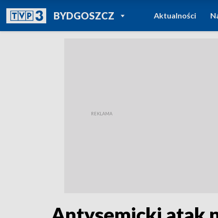
POWRÓT DO
BYDGOSZCZ
Aktualności
N
TVP REGIONY
Antysemicki atak 