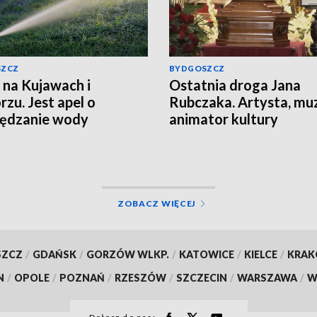
SZCZ
BYDGOSZCZ
 na Kujawach i
Ostatnia droga Jana
zu. Jest apel o
Rubczaka. Artysta, mu
zędzanie wody
animator kultury
studenckiej spoczął w
Koronowie
ZOBACZ WIĘCEJ
SZCZ
/
GDAŃSK
/
GORZÓW WLKP.
/
KATOWICE
/
KIELCE
/
KRA
N
/
OPOLE
/
POZNAŃ
/
RZESZÓW
/
SZCZECIN
/
WARSZAWA
/
W