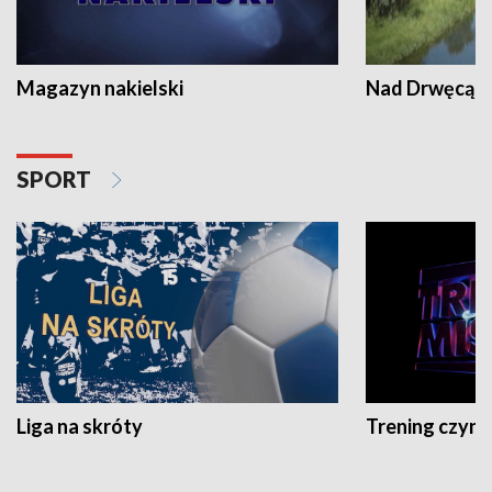
Magazyn nakielski
Nad Drwęcą
SPORT
Liga na skróty
Trening czyni 