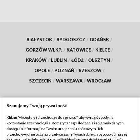
BIAŁYSTOK
/
BYDGOSZCZ
/
GDAŃSK
/
GORZÓW WLKP.
/
KATOWICE
/
KIELCE
/
KRAKÓW
/
LUBLIN
/
ŁÓDŹ
/
OLSZTYN
/
OPOLE
/
POZNAŃ
/
RZESZÓW
/
SZCZECIN
/
WARSZAWA
/
WROCŁAW
Szanujemy Twoją prywatność
Dołącz do nas:
Kliknij "Akceptuję i przechodzę do serwisu", aby wyrazić zgody na
korzystanie z technologii automatycznego śledzenia i zbierania danych,
TVP
dostęp do informacji na Twoim urządzeniu końcowym i ich
Abonament TVP
przechowywanie oraz na przetwarzanie Twoich danych osobowych przez
Regulamin TVP
nas, czyli Telewizję Polską S.A. w likwidacji (zwaną dalej również „TVP”),