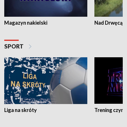
Magazyn nakielski
Nad Drwęcą
SPORT
Liga na skróty
Trening czyni 