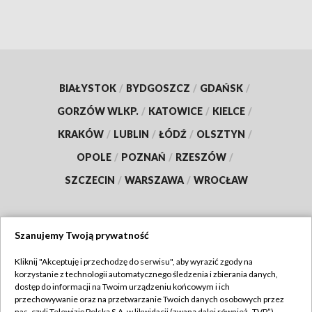
BIAŁYSTOK
/
BYDGOSZCZ
/
GDAŃSK
/
GORZÓW WLKP.
/
KATOWICE
/
KIELCE
/
KRAKÓW
/
LUBLIN
/
ŁÓDŹ
/
OLSZTYN
/
OPOLE
/
POZNAŃ
/
RZESZÓW
/
SZCZECIN
/
WARSZAWA
/
WROCŁAW
Szanujemy Twoją prywatność
Dołącz do nas:
Kliknij "Akceptuję i przechodzę do serwisu", aby wyrazić zgody na
korzystanie z technologii automatycznego śledzenia i zbierania danych,
TVP
dostęp do informacji na Twoim urządzeniu końcowym i ich
Abonament TVP
przechowywanie oraz na przetwarzanie Twoich danych osobowych przez
Regulamin TVP
nas, czyli Telewizję Polską S.A. w likwidacji (zwaną dalej również „TVP”),