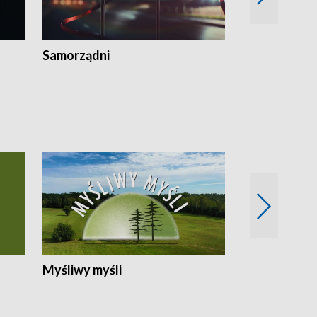
Samorządni
Wspólna sp
Myśliwy myśli
Spotkania z 