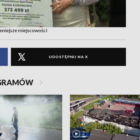
mniejsze miejscowości
UDOSTĘPNIJ NA X
OGRAMÓW