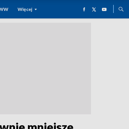
 WWW
Więcej
ównie mniejsze