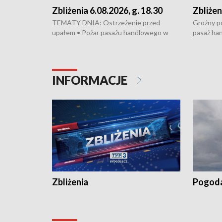
Zbliżenia 6.08.2026, g. 18.30
Zbliżen
TEMATY DNIA: Ostrzeżenie przed
Groźny po
upałem • Pożar pasażu handlowego w
pasaż ha
Bydgoszczy • Policja rozbiła lokalną siatkę
upałów i 
dealerską – grozi im do 12 lat więzienia •
kukurydzy
Akcja porodowa na trasie Rypin-Toruń –
wysokie p
pomógł policyjny patrol • Wyjątkowy
Rypin-Tor
INFORMACJE
projekt UMK w Toruniu
Zaprasza
„Studio L
Zbliżenia
Pogod