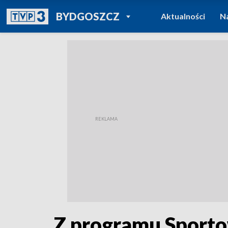
POWRÓT DO
BYDGOSZCZ
Aktualności
N
TVP REGIONY
Z programu Sporto