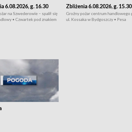
ia 6.08.2026, g. 16.30
Zbliżenia 6.08.2026, g. 15.30
żar na Szwederowie – spalił się
Groźny pożar centrum handlowego 
ndlowy • Czwartek pod znakiem
ul. Kossaka w Bydgoszczy • Pesa
burz • Dobre prognozy dla
wyprodukuje nowoczesne,
 – rolnicy mogą liczyć na
energooszczędne pociągi dla Polregi
lony • Akcja porodowa na trasie
Zmiany w przepisach o pomocy
uń – pomógł policyjny patrol •
społecznej • Przed nami 10. jubileu
my na kolejną odsłonę programu
Festiwal Wisły
ato”
a