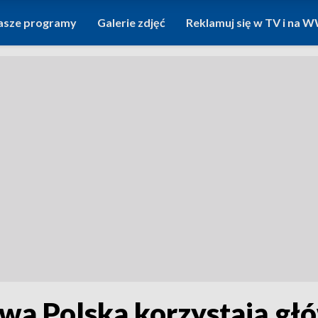
asze programy
Galerie zdjęć
Reklamuj się w TV i na
wa Polska korzystają gł