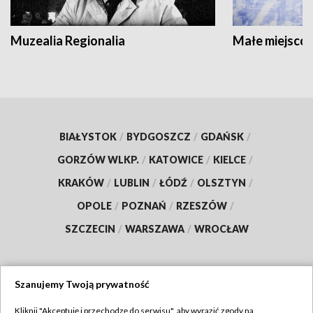
Muzealia Regionalia
Małe miejscow
BIAŁYSTOK
/
BYDGOSZCZ
/
GDAŃSK
/
GORZÓW WLKP.
/
KATOWICE
/
KIELCE
/
KRAKÓW
/
LUBLIN
/
ŁÓDŹ
/
OLSZTYN
/
OPOLE
/
POZNAŃ
/
RZESZÓW
/
SZCZECIN
/
WARSZAWA
/
WROCŁAW
Szanujemy Twoją prywatność
Dołącz do nas:
Kliknij "Akceptuję i przechodzę do serwisu", aby wyrazić zgody na