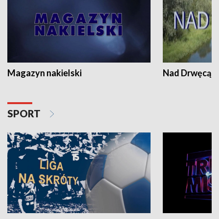
Magazyn nakielski
Nad Drwęcą
SPORT