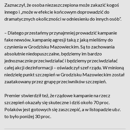
Zaznaczył, że osoba niezaszczepiona może zakazić kogoś
innego i „może w efekcie końcowym doprowadzić do
dramatycznych okoliczności w odniesieniu do innych osób”.
– Dlatego przestańmy przynajmniej prowadzić kampanie
fake newsów, kampanię agresji taką z jaką mieliśmy do
czynienia w Grodzisku Mazowieckim. Są to zachowania
absolutnie niedopuszczalne, będziemy im bardzo
jednoznacznie przeciwdziałać i będziemy przeciwdziałać
całej akcji dezinformacji – oświadczył szef rządu. W minioną
niedzielę punkt szczepień w Grodzisku Mazowieckim został
zaatakowany przez grupę przeciwników szczepień.
Premier stwierdził też, że rządowe kampanie na rzecz
szczepień okazały się skuteczne i dziś około 70 proc.
Polaków jest gotowych się zaszczepić, a w listopadzie ub.r.
to było poniżej 30 proc.