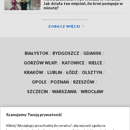
Jak działa ten mięsień, ile krwi pompuje w
minutę?
ZOBACZ WIĘCEJ
BIAŁYSTOK
/
BYDGOSZCZ
/
GDAŃSK
/
GORZÓW WLKP.
/
KATOWICE
/
KIELCE
/
KRAKÓW
/
LUBLIN
/
ŁÓDŹ
/
OLSZTYN
/
OPOLE
/
POZNAŃ
/
RZESZÓW
/
SZCZECIN
/
WARSZAWA
/
WROCŁAW
Szanujemy Twoją prywatność
Dołącz do nas:
Kliknij "Akceptuję i przechodzę do serwisu", aby wyrazić zgody na