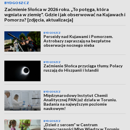
BYDGOSZCZ
Zaćmienie Słońca w 2026 roku. „To potęga, która
wgniata w ziemię". Gdzie i jak obserwować na Kujawach i
Pomorzu? [zdjęcia, aktualizacja]
BYDGOSZCZ
Perseidy nad Kujawami i Pomorzem.
Astrobazy zapraszają na bezpłatne
obserwacje nocnego nieba
BYDGOSZCZ
Zaćmienie Słońca przyciąga tłumy. Polacy
ruszają do Hiszpanii i Islandii
BYDGOSZCZ
Międzynarodowy Instytut Chemii
Analitycznej PAN już działa w Toruniu.
Badania na najwyższym poziomie
naukowym!
BYDGOSZCZ
„Dzień z sercem” w Centrum
Nowoczesności Młyn Wiedzy w Toruniu.