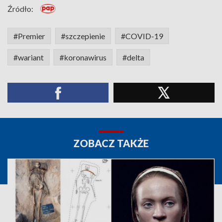
Źródło:
#Premier
#szczepienie
#COVID-19
#wariant
#koronawirus
#delta
ZOBACZ TAKŻE