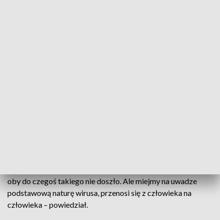
są różnie, ale to, co dzieje się w Europie Zachodniej wskazuje
na ryzyko – mówił premier.
Podkreślił, że „dzisiaj zaszczepienie się jest jedyną i bardzo
skuteczną metodą walki z koronawirusem”.
Morawiecki wskazywał, że ofiarą koronawirusa w ogromnej
większości padają ludzie niezaszczepieni. – To jest 99 proc.
najbardziej dramatycznych przypadków. Trudno o lepszy
dowód na to, jakim remedium faktycznie są szczepionki –
podkreślił szef rządu.
Premier zwrócił się z apelem do przeciwników szczepień. –
Obyście szanowni państwo nie musieli się przekonywać co
do tego jakie ryzyko niesie ze sobą COVID-19 w szpitalach,
oby do czegoś takiego nie doszło. Ale miejmy na uwadze
podstawową naturę wirusa, przenosi się z człowieka na
człowieka – powiedział.