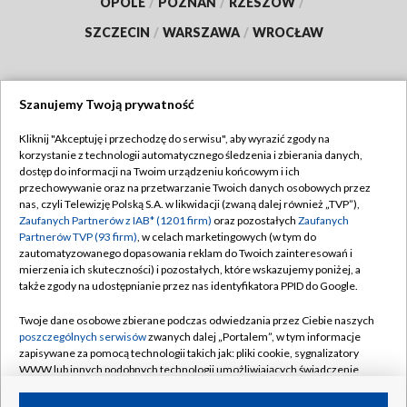
OPOLE
/
POZNAŃ
/
RZESZÓW
/
SZCZECIN
/
WARSZAWA
/
WROCŁAW
Szanujemy Twoją prywatność
Dołącz do nas:
Kliknij "Akceptuję i przechodzę do serwisu", aby wyrazić zgody na
korzystanie z technologii automatycznego śledzenia i zbierania danych,
TVP
dostęp do informacji na Twoim urządzeniu końcowym i ich
Abonament TVP
przechowywanie oraz na przetwarzanie Twoich danych osobowych przez
Regulamin TVP
nas, czyli Telewizję Polską S.A. w likwidacji (zwaną dalej również „TVP”),
Emisja w TVP
Polityka prywatności
Zaufanych Partnerów z IAB* (1201 firm)
oraz pozostałych
Zaufanych
Partnerów TVP (93 firm)
, w celach marketingowych (w tym do
Centrum informacji TVP
Moje zgody
zautomatyzowanego dopasowania reklam do Twoich zainteresowań i
mierzenia ich skuteczności) i pozostałych, które wskazujemy poniżej, a
Naziemna Telewizja Cyfrowa
Pomoc
także zgody na udostępnianie przez nas identyfikatora PPID do Google.
Sklep TVP
Biuro reklamy
Twoje dane osobowe zbierane podczas odwiedzania przez Ciebie naszych
Rada Programowa
Kontakt
poszczególnych serwisów
zwanych dalej „Portalem”, w tym informacje
zapisywane za pomocą technologii takich jak: pliki cookie, sygnalizatory
System NOS
WWW lub innych podobnych technologii umożliwiających świadczenie
dopasowanych i bezpiecznych usług, personalizację treści oraz reklam,
Informacje o nadawcy
Kanały
udostępnianie funkcji mediów społecznościowych oraz analizowanie