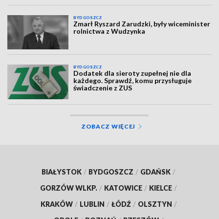
BYDGOSZCZ
Zmarł Ryszard Zarudzki, były wiceminister
rolnictwa z Wudzynka
BYDGOSZCZ
Dodatek dla sieroty zupełnej nie dla
każdego. Sprawdź, komu przysługuje
świadczenie z ZUS
ZOBACZ WIĘCEJ
BIAŁYSTOK
/
BYDGOSZCZ
/
GDAŃSK
/
GORZÓW WLKP.
/
KATOWICE
/
KIELCE
/
KRAKÓW
/
LUBLIN
/
ŁÓDŹ
/
OLSZTYN
/