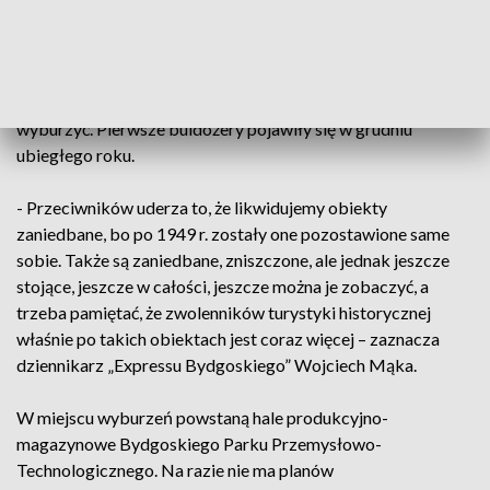
planie zagospodarowania, przyjętym przez radnych w 2016
r., wyznaczono siedem budynków, które mają zostać
zachowane. Pozostałe - mimo protestów historyków,
społeczników i pasjonatów militariów - postanowiono
wyburzyć. Pierwsze buldożery pojawiły się w grudniu
ubiegłego roku.
- Przeciwników uderza to, że likwidujemy obiekty
zaniedbane, bo po 1949 r. zostały one pozostawione same
sobie. Także są zaniedbane, zniszczone, ale jednak jeszcze
stojące, jeszcze w całości, jeszcze można je zobaczyć, a
trzeba pamiętać, że zwolenników turystyki historycznej
właśnie po takich obiektach jest coraz więcej – zaznacza
dziennikarz „Expressu Bydgoskiego” Wojciech Mąka.
W miejscu wyburzeń powstaną hale produkcyjno-
magazynowe Bydgoskiego Parku Przemysłowo-
Technologicznego. Na razie nie ma planów