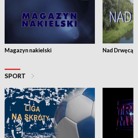
Magazyn nakielski
Nad Drwęcą
SPORT