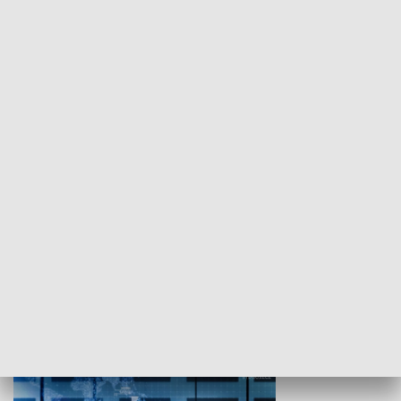
WYPOCZYNEK I REKREACJA
Studio lato
GOSPODARKA