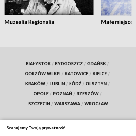
Muzealia Regionalia
Małe miejscow
BIAŁYSTOK
/
BYDGOSZCZ
/
GDAŃSK
/
GORZÓW WLKP.
/
KATOWICE
/
KIELCE
/
KRAKÓW
/
LUBLIN
/
ŁÓDŹ
/
OLSZTYN
/
OPOLE
/
POZNAŃ
/
RZESZÓW
/
SZCZECIN
/
WARSZAWA
/
WROCŁAW
Szanujemy Twoją prywatność
Dołącz do nas: