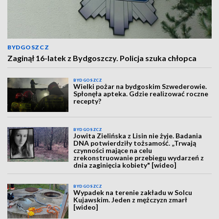
BYDGOSZCZ
Zaginął 16-latek z Bydgoszczy. Policja szuka chłopca
BYDGOSZCZ
Wielki pożar na bydgoskim Szwederowie.
Spłonęła apteka. Gdzie realizować roczne
recepty?
BYDGOSZCZ
Jowita Zielińska z Lisin nie żyje. Badania
DNA potwierdziły tożsamość. „Trwają
czynności mające na celu
zrekonstruowanie przebiegu wydarzeń z
dnia zaginięcia kobiety" [wideo]
BYDGOSZCZ
Wypadek na terenie zakładu w Solcu
Kujawskim. Jeden z mężczyzn zmarł
[wideo]