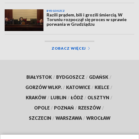
BYDGOSZCZ
Razili prądem, bili i grozili śmiercią. W
Toruniu rozpoczął się proces w sprawie
porwania w Grudziądzu
ZOBACZ WIĘCEJ
BIAŁYSTOK
/
BYDGOSZCZ
/
GDAŃSK
/
GORZÓW WLKP.
/
KATOWICE
/
KIELCE
/
KRAKÓW
/
LUBLIN
/
ŁÓDŹ
/
OLSZTYN
/
OPOLE
/
POZNAŃ
/
RZESZÓW
/
SZCZECIN
/
WARSZAWA
/
WROCŁAW