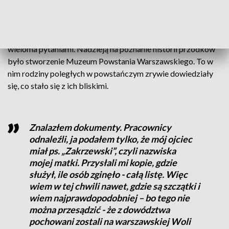
Kapral Nekanda-Trepka zginął w czasie bombardowania
siedziby dowództwa. Przez wiele lat bliscy nie znali jego
losów. Tak jak tysiące powstańczych rodzin zmagali się z
wieloma pytaniami. Nadzieją na poznanie historii przodków
było stworzenie Muzeum Powstania Warszawskiego. To w
nim rodziny poległych w powstańczym zrywie dowiedziały
się, co stało się z ich bliskimi.
Znalazłem dokumenty. Pracownicy
odnaleźli, ja podałem tylko, że mój ojciec
miał ps. „Zakrzewski”, czyli nazwiska
mojej matki. Przysłali mi kopie, gdzie
służył, ile osób zginęło - całą listę. Więc
wiem w tej chwili nawet, gdzie są szczątki i
wiem najprawdopodobniej – bo tego nie
można przesądzić - że z dowództwa
pochowani zostali na warszawskiej Woli