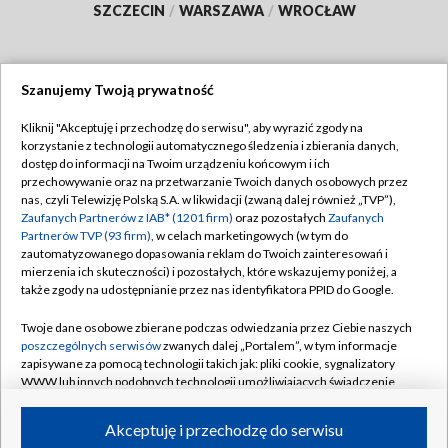
SZCZECIN
/
WARSZAWA
/
WROCŁAW
Szanujemy Twoją prywatność
Dołącz do nas:
Kliknij "Akceptuję i przechodzę do serwisu", aby wyrazić zgody na
korzystanie z technologii automatycznego śledzenia i zbierania danych,
TVP
dostęp do informacji na Twoim urządzeniu końcowym i ich
Abonament TVP
przechowywanie oraz na przetwarzanie Twoich danych osobowych przez
Regulamin TVP
nas, czyli Telewizję Polską S.A. w likwidacji (zwaną dalej również „TVP”),
Emisja w TVP
Polityka prywatności
Zaufanych Partnerów z IAB* (1201 firm)
oraz pozostałych
Zaufanych
Partnerów TVP (93 firm)
, w celach marketingowych (w tym do
Centrum informacji TVP
Moje zgody
zautomatyzowanego dopasowania reklam do Twoich zainteresowań i
mierzenia ich skuteczności) i pozostałych, które wskazujemy poniżej, a
Naziemna Telewizja Cyfrowa
Pomoc
także zgody na udostępnianie przez nas identyfikatora PPID do Google.
Sklep TVP
Biuro reklamy
Twoje dane osobowe zbierane podczas odwiedzania przez Ciebie naszych
Rada Programowa
Kontakt
poszczególnych serwisów
zwanych dalej „Portalem”, w tym informacje
zapisywane za pomocą technologii takich jak: pliki cookie, sygnalizatory
System NOS
WWW lub innych podobnych technologii umożliwiających świadczenie
dopasowanych i bezpiecznych usług, personalizację treści oraz reklam,
Informacje o nadawcy
Kanały
udostępnianie funkcji mediów społecznościowych oraz analizowanie
Akceptuję i przechodzę do serwisu
ruchu w Internecie.
Program dla prasy