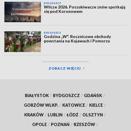
BYDGOSZCZ
Wilcze 2026. Poszukiwacze znów spotkają
się pod Koronowem
BYDGOSZCZ
Godzina „W". Rocznicowe obchody
powstania na Kujawach i Pomorzu
ZOBACZ WIĘCEJ
BIAŁYSTOK
/
BYDGOSZCZ
/
GDAŃSK
/
GORZÓW WLKP.
/
KATOWICE
/
KIELCE
/
KRAKÓW
/
LUBLIN
/
ŁÓDŹ
/
OLSZTYN
/
OPOLE
/
POZNAŃ
/
RZESZÓW
/