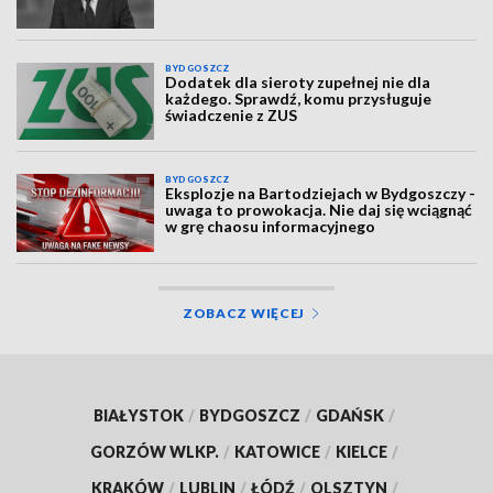
BYDGOSZCZ
Dodatek dla sieroty zupełnej nie dla
każdego. Sprawdź, komu przysługuje
świadczenie z ZUS
BYDGOSZCZ
Eksplozje na Bartodziejach w Bydgoszczy -
uwaga to prowokacja. Nie daj się wciągnąć
w grę chaosu informacyjnego
ZOBACZ WIĘCEJ
BIAŁYSTOK
/
BYDGOSZCZ
/
GDAŃSK
/
GORZÓW WLKP.
/
KATOWICE
/
KIELCE
/
KRAKÓW
/
LUBLIN
/
ŁÓDŹ
/
OLSZTYN
/