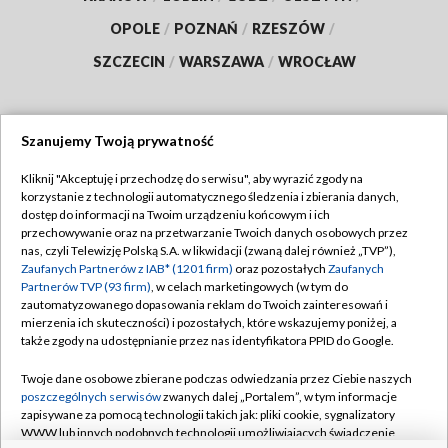
OPOLE
/
POZNAŃ
/
RZESZÓW
/
SZCZECIN
/
WARSZAWA
/
WROCŁAW
Szanujemy Twoją prywatność
Dołącz do nas:
Kliknij "Akceptuję i przechodzę do serwisu", aby wyrazić zgody na
korzystanie z technologii automatycznego śledzenia i zbierania danych,
TVP
dostęp do informacji na Twoim urządzeniu końcowym i ich
Abonament TVP
przechowywanie oraz na przetwarzanie Twoich danych osobowych przez
Regulamin TVP
nas, czyli Telewizję Polską S.A. w likwidacji (zwaną dalej również „TVP”),
Emisja w TVP
Polityka prywatności
Zaufanych Partnerów z IAB* (1201 firm)
oraz pozostałych
Zaufanych
Partnerów TVP (93 firm)
, w celach marketingowych (w tym do
Centrum informacji TVP
Moje zgody
zautomatyzowanego dopasowania reklam do Twoich zainteresowań i
mierzenia ich skuteczności) i pozostałych, które wskazujemy poniżej, a
Naziemna Telewizja Cyfrowa
Pomoc
także zgody na udostępnianie przez nas identyfikatora PPID do Google.
Sklep TVP
Biuro reklamy
Twoje dane osobowe zbierane podczas odwiedzania przez Ciebie naszych
Rada Programowa
Kontakt
poszczególnych serwisów
zwanych dalej „Portalem”, w tym informacje
zapisywane za pomocą technologii takich jak: pliki cookie, sygnalizatory
System NOS
WWW lub innych podobnych technologii umożliwiających świadczenie