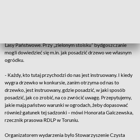
przyjaznej atmosferze poznawać otaczające nas zjawiska –
wskazuje trener Akademii Nauki Bydgoszcz Paulina
Rybacka.
Inicjatywę wsparli też harcerze z Bydgoskiej Siódemki oraz
Lasy Państwowe. Przy „zielonym stoisku” bydgoszczanie
mogli dowiedzieć się m.in. jak posadzić drzewo we własnym
ogródku.
- Każdy, kto tutaj przychodzi do nas jest instruowany. I kiedy
wygra drzewko w konkursie, zanim otrzyma od nas to
drzewko, jest instruowany, gdzie posadzić, w jaki sposób
posadzić, jak co zrobić, na co zwrócić uwagę. Przepytujemy,
jakie mają państwo warunki w ogrodach, żeby dopasować
również gatunek tej sadzonki – mówi Honorata Galczewska,
rzecznik prasowa RDLP w Toruniu.
Organizatorem wydarzenia było Stowarzyszenie Czysta