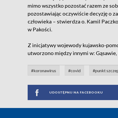
mimo wszystko pozostać razem ze sob
pozostawiając oczywiście decyzję o za
człowieka – stwierdza o. Kamil Paczko
w Pakości.
Z inicjatywy wojewody kujawsko-pomo
utworzono między innymi w: Gąsawie, I
#koronawirus
#covid
#punkt szcze
UDOSTĘPNIJ NA FACEBOOKU