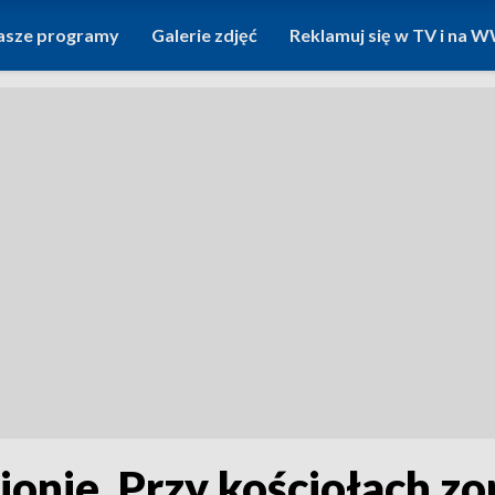
asze programy
Galerie zdjęć
Reklamuj się w TV i na
ionie. Przy kościołach z