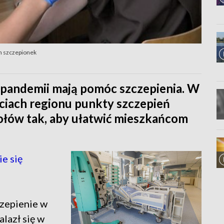
ch szczepionek
 pandemii mają pomóc szczepienia. W
ciach regionu punkty szczepień
ołów tak, aby ułatwić mieszkańcom
e się
czepienie w
lazł się w