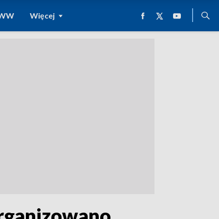
 WWW
Więcej
organizowano