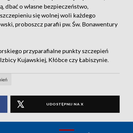
ą, dbać o własne bezpieczeństwo,
szczepieniu się wolnej woli każdego
wski, proboszcz parafii pw. Św. Bonawentury
rskiego przyparafialne punkty szczepień
zbicy Kujawskiej, Kłóbce czy Łabiszynie.
pień
UDOSTĘPNIJ NA X