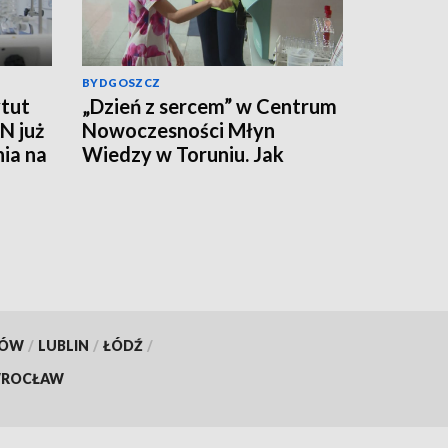
BYDGOSZCZ
tut
„Dzień z sercem” w Centrum
N już
Nowoczesności Młyn
nia na
Wiedzy w Toruniu. Jak
działa ten mięsień, ile krwi
pompuje w minutę?
KÓW
/
LUBLIN
/
ŁÓDŹ
/
ROCŁAW