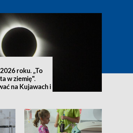
2026 roku. „To
ta w ziemię".
wać na Kujawach i
ktualizacja]