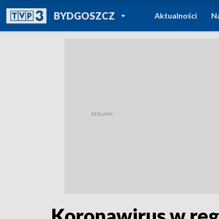
POWRÓT DO
BYDGOSZCZ
Aktualności
N
TVP REGIONY
Koronawirus w reg