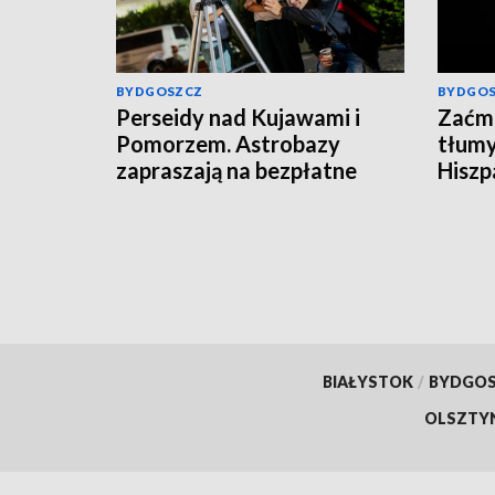
BYDGOSZCZ
BYDGO
Perseidy nad Kujawami i
Zaćmi
Pomorzem. Astrobazy
tłumy
zapraszają na bezpłatne
Hiszpa
obserwacje nocnego nieba
BIAŁYSTOK
/
BYDGO
OLSZTY