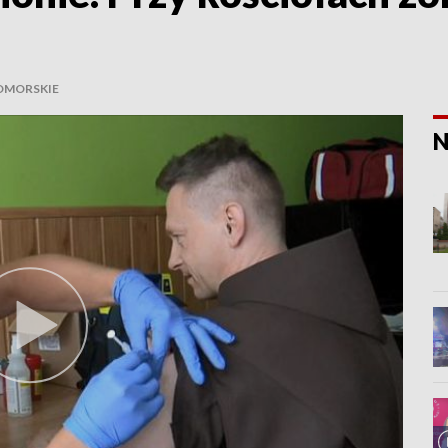
OMORSKIE
N