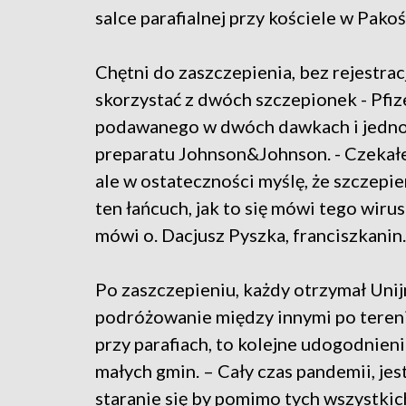
salce parafialnej przy kościele w Pakoś
Chętni do zaszczepienia, bez rejestrac
skorzystać z dwóch szczepionek - Pfiz
podawanego w dwóch dawkach i jed
preparatu Johnson&Johnson. - Czekałem
ale w ostateczności myślę, że szczepi
ten łańcuch, jak to się mówi tego wirus
mówi o. Dacjusz Pyszka, franciszkanin.
Po zaszczepieniu, każdy otrzymał Unij
podróżowanie między innymi po tereni
przy parafiach, to kolejne udogodnien
małych gmin. – Cały czas pandemii, jes
staranie się by pomimo tych wszystki