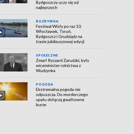
Bydgoszczy uczy się od
najlepszych
ROZRYWKA
Festiwal Wisły po raz 10.
Włocławek, Toruń,
Bydgoszcz i Grudziądz na
trasie jubileuszowej edycji
SPOŁECZNE
Zmarł Ryszard Zarudzki, były
wiceminister rolnictwa z
Wudzynka
POGODA
Ekstremalna pogoda nie
odpuszcza. Do morderczego
upału dołączą gwałtowne
burze