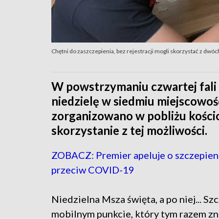
Chętni do zaszczepienia, bez rejestracji mogli skorzystać z dwó
W powstrzymaniu czwartej fali
niedzielę w siedmiu miejscowoś
zorganizowano w pobliżu kości
skorzystanie z tej możliwości.
ZOBACZ: Premier apeluje o szczepieni
przeciw COVID-19
Niedzielna Msza święta, a po niej... Sz
mobilnym punkcie, który tym razem zna