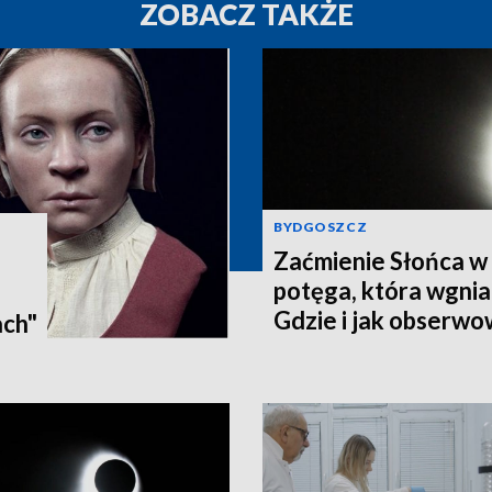
ZOBACZ TAKŻE
BYDGOSZCZ
Zaćmienie Słońca w 
potęga, która wgnia
:
Gdzie i jak obserwo
ach"
Pomorzu? [zdjęcia, a