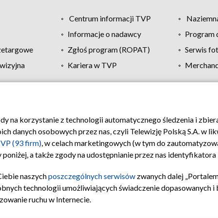
Centrum informacji TVP
Naziemna
Informacje o nadawcy
Program d
zetargowe
Zgłoś program (ROPAT)
Serwis fo
wizyjna
Kariera w TVP
Merchandi
Polityka prywatności
Moje zgody
Pomoc
Biuro re
ody na korzystanie z technologii automatycznego śledzenia i zbie
 danych osobowych przez nas, czyli Telewizję Polską S.A. w likw
VP (93 firm)
, w celach marketingowych (w tym do zautomatyzow
 poniżej, a także zgody na udostępnianie przez nas identyfikator
Ciebie naszych
poszczególnych serwisów
zwanych dalej „Portalem
obnych technologii umożliwiających świadczenie dopasowanych i be
zowanie ruchu w Internecie.