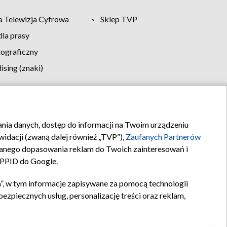
 Telewizja Cyfrowa
Sklep TVP
la prasy
tograficzny
sing (znaki)
klamy
Kontakt
rania danych, dostęp do informacji na Twoim urządzeniu
idacji (zwaną dalej również „TVP”),
Zaufanych Partnerów
anego dopasowania reklam do Twoich zainteresowań i
a PPID do Google.
”, w tym informacje zapisywane za pomocą technologii
zpiecznych usług, personalizację treści oraz reklam,