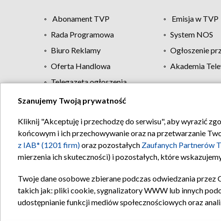
Abonament TVP
Emisja w TVP
Rada Programowa
System NOS
Biuro Reklamy
Ogłoszenie pr
Oferta Handlowa
Akademia Tele
Telegazeta ogłoszenia
Szanujemy Twoją prywatność
Regulamin TVP
Kliknij "Akceptuję i przechodzę do serwisu", aby wyrazić zg
końcowym i ich przechowywanie oraz na przetwarzanie Twoich
z IAB* (1201 firm)
oraz pozostałych
Zaufanych Partnerów T
mierzenia ich skuteczności) i pozostałych, które wskazujemy
Twoje dane osobowe zbierane podczas odwiedzania przez 
takich jak: pliki cookie, sygnalizatory WWW lub innych pod
udostępnianie funkcji mediów społecznościowych oraz anali