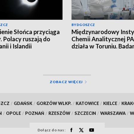
SZCZ
BYDGOSZCZ
enie Słońca przyciąga
Międzynarodowy Insty
. Polacy ruszają do
Chemii Analitycznej PA
nii i Islandii
działa w Toruniu. Bada
najwyższym poziomie
naukowym!
ZOBACZ WIĘCEJ
SZCZ
/
GDAŃSK
/
GORZÓW WLKP.
/
KATOWICE
/
KIELCE
/
KRA
N
/
OPOLE
/
POZNAŃ
/
RZESZÓW
/
SZCZECIN
/
WARSZAWA
/
W
Dołącz do nas: