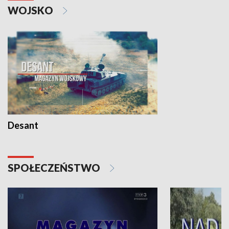
WOJSKO
Desant
SPOŁECZEŃSTWO