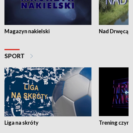
Magazyn nakielski
Nad Drwęcą
SPORT
Liga na skróty
Trening czyni 