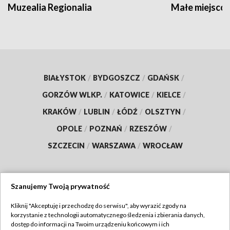
Muzealia Regionalia
Małe miejscow
BIAŁYSTOK
/
BYDGOSZCZ
/
GDAŃSK
/
GORZÓW WLKP.
/
KATOWICE
/
KIELCE
/
KRAKÓW
/
LUBLIN
/
ŁÓDŹ
/
OLSZTYN
/
OPOLE
/
POZNAŃ
/
RZESZÓW
/
SZCZECIN
/
WARSZAWA
/
WROCŁAW
Szanujemy Twoją prywatność
Dołącz do nas:
Kliknij "Akceptuję i przechodzę do serwisu", aby wyrazić zgody na
korzystanie z technologii automatycznego śledzenia i zbierania danych,
TVP
dostęp do informacji na Twoim urządzeniu końcowym i ich