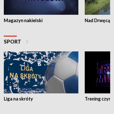
Magazyn nakielski
Nad Drwęcą
SPORT
Liga na skróty
Trening czyni 