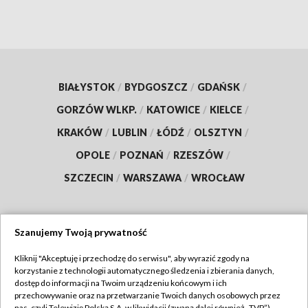
BIAŁYSTOK
/
BYDGOSZCZ
/
GDAŃSK
/
GORZÓW WLKP.
/
KATOWICE
/
KIELCE
/
KRAKÓW
/
LUBLIN
/
ŁÓDŹ
/
OLSZTYN
/
OPOLE
/
POZNAŃ
/
RZESZÓW
/
SZCZECIN
/
WARSZAWA
/
WROCŁAW
Szanujemy Twoją prywatność
Dołącz do nas:
Kliknij "Akceptuję i przechodzę do serwisu", aby wyrazić zgody na
korzystanie z technologii automatycznego śledzenia i zbierania danych,
TVP
dostęp do informacji na Twoim urządzeniu końcowym i ich
Abonament TVP
przechowywanie oraz na przetwarzanie Twoich danych osobowych przez
Regulamin TVP
nas, czyli Telewizję Polską S.A. w likwidacji (zwaną dalej również „TVP”),