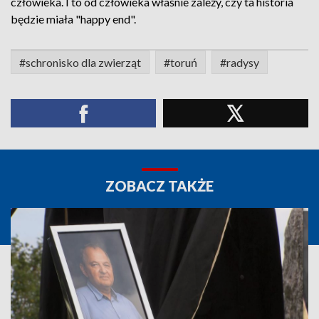
człowieka. I to od człowieka właśnie zależy, czy ta historia
będzie miała "happy end".
#schronisko dla zwierząt
#toruń
#radysy
ZOBACZ TAKŻE