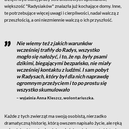
większość "Radysiaków" znalazła już kochające domy. Inne,
te potrzebujące więcej uwagi i cierpliwości, nadal walczą z
przeszłością, a oni niezmiennie walczą o ich przyszłość.
Nie wiemy też z jakich warunków
wcześniej trafiły do Radys, wszystko
mogło się nałożyć, i to, że np. były psami
dzikimi, biegającymi bezpańsko, nie miały
wcześniej kontaktu z ludźmi. I sam pobyt
w Radysach, który był dla nich naprawdę
ogromnym przeżyciem i to po prostu się
wszystko skumulowało
– wyjaśnia Anna Kleszcz, wolontariuszka.
Każde z tych zwierząt ma swoją osobistą, nierzadko
dramatyczną historię, którą owszem napisało życie, ale ręką