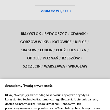
ZOBACZ WIĘCEJ
BIAŁYSTOK
/
BYDGOSZCZ
/
GDAŃSK
/
GORZÓW WLKP.
/
KATOWICE
/
KIELCE
/
KRAKÓW
/
LUBLIN
/
ŁÓDŹ
/
OLSZTYN
/
OPOLE
/
POZNAŃ
/
RZESZÓW
/
SZCZECIN
/
WARSZAWA
/
WROCŁAW
Szanujemy Twoją prywatność
Dołącz do nas:
Kliknij "Akceptuję i przechodzę do serwisu", aby wyrazić zgody na
korzystanie z technologii automatycznego śledzenia i zbierania danych,
TVP
dostęp do informacji na Twoim urządzeniu końcowym i ich
Abonament TVP
przechowywanie oraz na przetwarzanie Twoich danych osobowych przez
Regulamin TVP