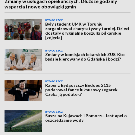
Zmiany w usługach opiekuńczych. Dłuższe godziny
wsparcia i nowe obowiązki gmin
BYDGOSZCZ
Były student UMK w Toruniu
zorganizował charytatywny turniej. Dzieci
dostały oryginalne koszulki piłkarskie
[zdjęcia]
BYDGOSZCZ
Zmiany w komisjach lekarskich ZUS. Kto
będzie kierowany do Gdańska i Łodzi?
BYDGOSZCZ
Raper z Bydgoszczy Bedoes 2115
podarował fance luksusowy zegarek.
Czeka ją podatek?
BYDGOSZCZ
Susza na Kujawach i Pomorzu. Jest apel o
oszczędzanie wody