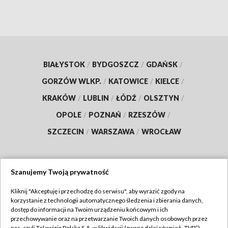
BIAŁYSTOK
/
BYDGOSZCZ
/
GDAŃSK
/
GORZÓW WLKP.
/
KATOWICE
/
KIELCE
/
KRAKÓW
/
LUBLIN
/
ŁÓDŹ
/
OLSZTYN
/
OPOLE
/
POZNAŃ
/
RZESZÓW
/
SZCZECIN
/
WARSZAWA
/
WROCŁAW
Szanujemy Twoją prywatność
Dołącz do nas:
Kliknij "Akceptuję i przechodzę do serwisu", aby wyrazić zgody na
korzystanie z technologii automatycznego śledzenia i zbierania danych,
TVP
dostęp do informacji na Twoim urządzeniu końcowym i ich
Abonament TVP
przechowywanie oraz na przetwarzanie Twoich danych osobowych przez
Regulamin TVP
nas, czyli Telewizję Polską S.A. w likwidacji (zwaną dalej również „TVP”),