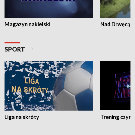
Magazyn nakielski
Nad Drwęcą
SPORT
Liga na skróty
Trening czyni 