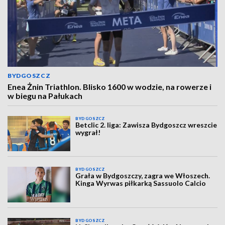
BYDGOSZCZ
Enea Żnin Triathlon. Blisko 1600 w wodzie, na rowerze i
w biegu na Pałukach
BYDGOSZCZ
Betclic 2. liga: Zawisza Bydgoszcz wreszcie
wygrał!
BYDGOSZCZ
Grała w Bydgoszczy, zagra we Włoszech.
Kinga Wyrwas piłkarką Sassuolo Calcio
BYDGOSZCZ