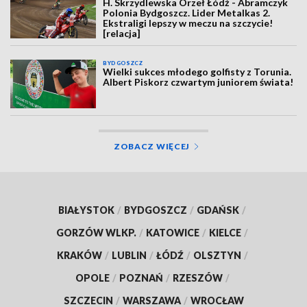
H. Skrzydlewska Orzeł Łódź - Abramczyk
Polonia Bydgoszcz. Lider Metalkas 2.
Ekstraligi lepszy w meczu na szczycie!
[relacja]
BYDGOSZCZ
Wielki sukces młodego golfisty z Torunia.
Albert Piskorz czwartym juniorem świata!
ZOBACZ WIĘCEJ
BIAŁYSTOK
/
BYDGOSZCZ
/
GDAŃSK
/
GORZÓW WLKP.
/
KATOWICE
/
KIELCE
/
KRAKÓW
/
LUBLIN
/
ŁÓDŹ
/
OLSZTYN
/
OPOLE
/
POZNAŃ
/
RZESZÓW
/
SZCZECIN
/
WARSZAWA
/
WROCŁAW