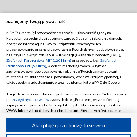
Szanujemy Twoją prywatność
Dołącz do nas:
Kliknij "Akceptuję i przechodzę do serwisu", aby wyrazić zgody na
korzystanie z technologii automatycznego śledzenia i zbierania danych,
TVP
dostęp do informacji na Twoim urządzeniu końcowym i ich
Abonament TVP
przechowywanie oraz na przetwarzanie Twoich danych osobowych przez
Regulamin TVP
nas, czyli Telewizję Polską S.A. w likwidacji (zwaną dalej również „TVP”),
Emisja w TVP
Polityka prywatności
Zaufanych Partnerów z IAB* (1201 firm)
oraz pozostałych
Zaufanych
Partnerów TVP (93 firm)
, w celach marketingowych (w tym do
Centrum informacji TVP
Moje zgody
zautomatyzowanego dopasowania reklam do Twoich zainteresowań i
mierzenia ich skuteczności) i pozostałych, które wskazujemy poniżej, a
Naziemna Telewizja Cyfrowa
Pomoc
także zgody na udostępnianie przez nas identyfikatora PPID do Google.
Sklep TVP
Biuro reklamy
Twoje dane osobowe zbierane podczas odwiedzania przez Ciebie naszych
Rada Programowa
Kontakt
poszczególnych serwisów
zwanych dalej „Portalem”, w tym informacje
zapisywane za pomocą technologii takich jak: pliki cookie, sygnalizatory
System NOS
WWW lub innych podobnych technologii umożliwiających świadczenie
dopasowanych i bezpiecznych usług, personalizację treści oraz reklam,
Informacje o nadawcy
Kanały
udostępnianie funkcji mediów społecznościowych oraz analizowanie
Akceptuję i przechodzę do serwisu
ruchu w Internecie.
Program dla prasy
©2026 Telewizja Polska S.A. w likwidacji