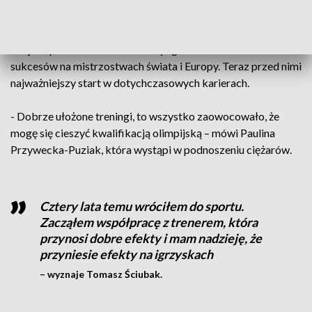
- przyznaje Tomasz Pauliński.
Trójka sportowców ze Startu Bydgoszcz ma na koncie wiele
sukcesów na mistrzostwach świata i Europy. Teraz przed nimi
najważniejszy start w dotychczasowych karierach.
- Dobrze ułożone treningi, to wszystko zaowocowało, że
mogę się cieszyć kwalifikacją olimpijską – mówi Paulina
Przywecka-Puziak, która wystąpi w podnoszeniu ciężarów.
Cztery lata temu wróciłem do sportu.
Zacząłem współpracę z trenerem, która
przynosi dobre efekty i mam nadzieję, że
przyniesie efekty na igrzyskach
– wyznaje Tomasz Ściubak.