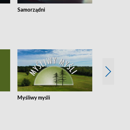
Samorządni
Wspólna sp
Myśliwy myśli
Spotkania z 