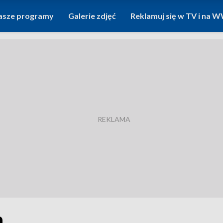
asze programy
Galerie zdjęć
Reklamuj się w TV i na
n