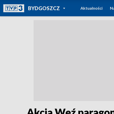
POWRÓT DO
BYDGOSZCZ
Aktualności
N
TVP REGIONY
Akcja Weź parago