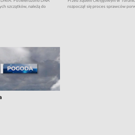
DNIA: Potwierdzono DNA
Przed Sądem Okręgowym w Toruni
ych szczątków, należą do
rozpoczął się proces sprawców por
j Jowity Zielińskiej • Tragiczny
pobicie i tortur pod Grudziądzem • 
c serwisowych w studni w Solcu
zł - tyle mogą wynosić straty po poż
 • Festiwal dziewięciu wzgórz
przy ul. Kossaka w Bydgoszczy •
e i Festiwal Wisły w kilku
Niebezpiecznie na drogach regionu 
regionu • Problem z realizacją
Dalszy ciąg sporu o pranie na bydgo
 spaleniu apteki w Bydgoszczy •
Kapuściskach
ąg sąsiedzkiego sporu o
nie prania
a