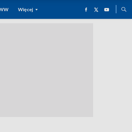
 WWW
Więcej