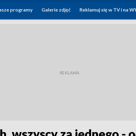
asze programy
Galerie zdjęć
Reklamuj się w TV i na
h, wszyscy za jednego - o