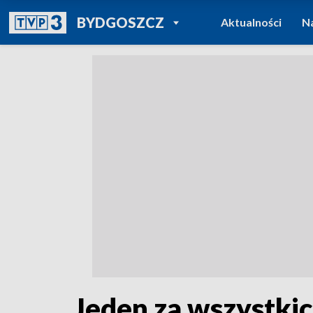
POWRÓT DO
BYDGOSZCZ
Aktualności
N
TVP REGIONY
Jeden za wszystkic