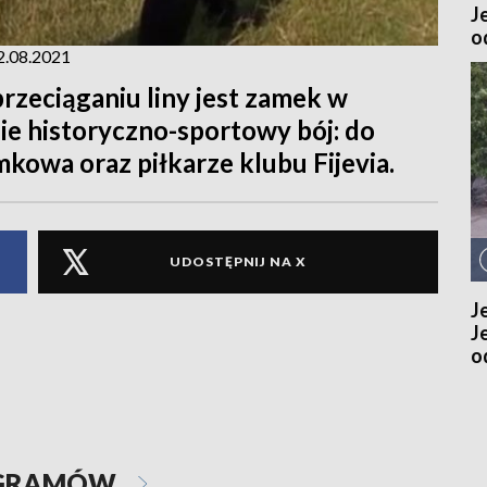
J
o
 2.08.2021
zeciąganiu liny jest zamek w
ie historyczno-sportowy bój: do
mkowa oraz piłkarze klubu Fijevia.
UDOSTĘPNIJ NA X
J
J
o
OGRAMÓW