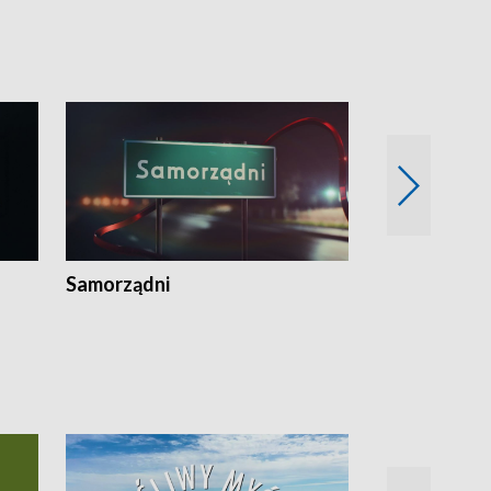
Samorządni
Wspólna sp