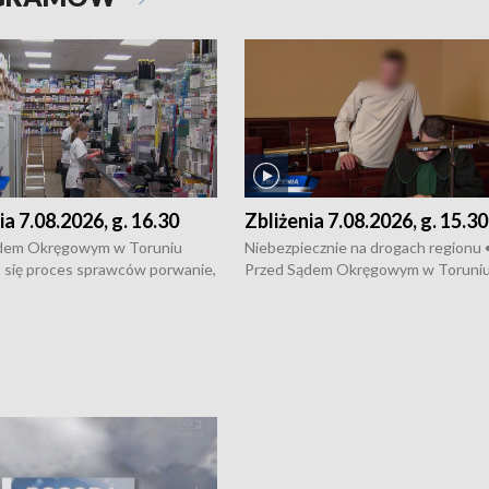
ia 7.08.2026, g. 16.30
Zbliżenia 7.08.2026, g. 15.30
dem Okręgowym w Toruniu
Niebezpiecznie na drogach regionu 
 się proces sprawców porwanie,
Przed Sądem Okręgowym w Toruni
 tortur pod Grudziądzem • 3 mln
rozpoczął się proces sprawców por
 mogą wynosić straty po pożarze
pobicie i tortur pod Grudziądzem • 
Kossaka w Bydgoszczy •
o oszczędzanie wody • Ważne dla
cznie na drogach regionu •
rolników badania w Stacji Doświadcz
ąg sporu o pranie na bydgoskich
Oceny Odmian w Chrząstowie
kach