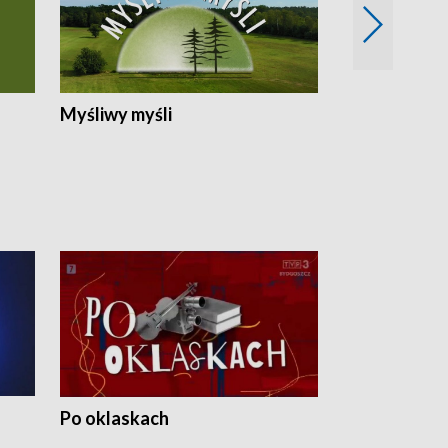
Myśliwy myśli
Spotkania z 
Po oklaskach