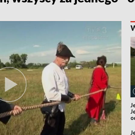
J
J
o
J