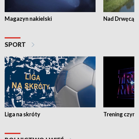
Magazyn nakielski
Nad Drwęcą
SPORT
Liga na skróty
Trening czyni 