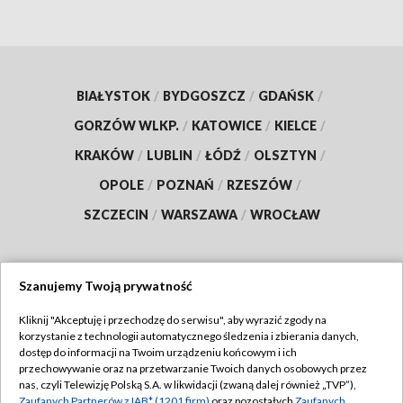
BIAŁYSTOK
/
BYDGOSZCZ
/
GDAŃSK
/
GORZÓW WLKP.
/
KATOWICE
/
KIELCE
/
KRAKÓW
/
LUBLIN
/
ŁÓDŹ
/
OLSZTYN
/
OPOLE
/
POZNAŃ
/
RZESZÓW
/
SZCZECIN
/
WARSZAWA
/
WROCŁAW
Szanujemy Twoją prywatność
Dołącz do nas:
Kliknij "Akceptuję i przechodzę do serwisu", aby wyrazić zgody na
korzystanie z technologii automatycznego śledzenia i zbierania danych,
TVP
dostęp do informacji na Twoim urządzeniu końcowym i ich
Abonament TVP
przechowywanie oraz na przetwarzanie Twoich danych osobowych przez
Regulamin TVP
nas, czyli Telewizję Polską S.A. w likwidacji (zwaną dalej również „TVP”),
Emisja w TVP
Polityka prywatności
Zaufanych Partnerów z IAB* (1201 firm)
oraz pozostałych
Zaufanych