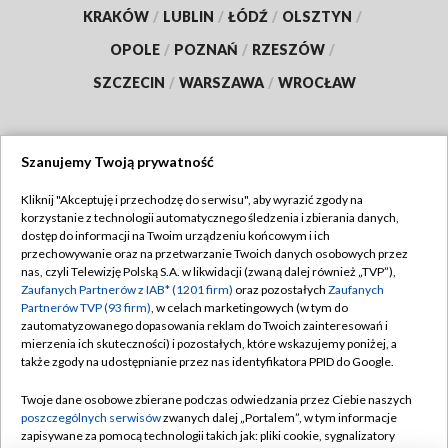
KRAKÓW
/
LUBLIN
/
ŁÓDŹ
/
OLSZTYN
/
OPOLE
/
POZNAŃ
/
RZESZÓW
/
SZCZECIN
/
WARSZAWA
/
WROCŁAW
Szanujemy Twoją prywatność
Dołącz do nas:
Kliknij "Akceptuję i przechodzę do serwisu", aby wyrazić zgody na
korzystanie z technologii automatycznego śledzenia i zbierania danych,
TVP
dostęp do informacji na Twoim urządzeniu końcowym i ich
Abonament TVP
przechowywanie oraz na przetwarzanie Twoich danych osobowych przez
Regulamin TVP
nas, czyli Telewizję Polską S.A. w likwidacji (zwaną dalej również „TVP”),
Emisja w TVP
Polityka prywatności
Zaufanych Partnerów z IAB* (1201 firm)
oraz pozostałych
Zaufanych
Partnerów TVP (93 firm)
, w celach marketingowych (w tym do
Centrum informacji TVP
Moje zgody
zautomatyzowanego dopasowania reklam do Twoich zainteresowań i
mierzenia ich skuteczności) i pozostałych, które wskazujemy poniżej, a
Naziemna Telewizja Cyfrowa
Pomoc
także zgody na udostępnianie przez nas identyfikatora PPID do Google.
Sklep TVP
Biuro reklamy
Twoje dane osobowe zbierane podczas odwiedzania przez Ciebie naszych
Rada Programowa
Kontakt
poszczególnych serwisów
zwanych dalej „Portalem”, w tym informacje
zapisywane za pomocą technologii takich jak: pliki cookie, sygnalizatory
System NOS