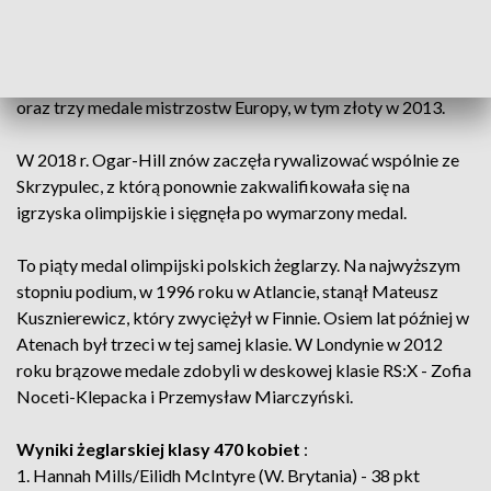
miejsce w klasie 470). Po rozstaniu, Ogar-Hill zaczęła
reprezentować barwy Austrii (przyjęła też obywatelstwo
tego kraju) wspólnie z Larą Vadlau. Zdobyły w klasie 470
m.in. mistrzostwo i wicemistrzostwo świata (2013-2014)
oraz trzy medale mistrzostw Europy, w tym złoty w 2013.
W 2018 r. Ogar-Hill znów zaczęła rywalizować wspólnie ze
Skrzypulec, z którą ponownie zakwalifikowała się na
igrzyska olimpijskie i sięgnęła po wymarzony medal.
To piąty medal olimpijski polskich żeglarzy. Na najwyższym
stopniu podium, w 1996 roku w Atlancie, stanął Mateusz
Kusznierewicz, który zwyciężył w Finnie. Osiem lat później w
Atenach był trzeci w tej samej klasie. W Londynie w 2012
roku brązowe medale zdobyli w deskowej klasie RS:X - Zofia
Noceti-Klepacka i Przemysław Miarczyński.
Wyniki żeglarskiej klasy 470 kobiet
:
1. Hannah Mills/Eilidh McIntyre (W. Brytania) - 38 pkt