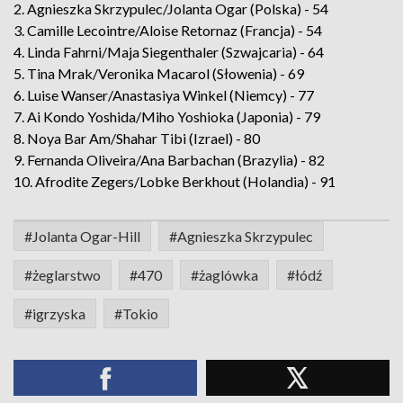
2. Agnieszka Skrzypulec/Jolanta Ogar (Polska) - 54
3. Camille Lecointre/Aloise Retornaz (Francja) - 54
4. Linda Fahrni/Maja Siegenthaler (Szwajcaria) - 64
5. Tina Mrak/Veronika Macarol (Słowenia) - 69
6. Luise Wanser/Anastasiya Winkel (Niemcy) - 77
7. Ai Kondo Yoshida/Miho Yoshioka (Japonia) - 79
8. Noya Bar Am/Shahar Tibi (Izrael) - 80
9. Fernanda Oliveira/Ana Barbachan (Brazylia) - 82
10. Afrodite Zegers/Lobke Berkhout (Holandia) - 91
#Jolanta Ogar-Hill
#Agnieszka Skrzypulec
#żeglarstwo
#470
#żaglówka
#łódź
#igrzyska
#Tokio