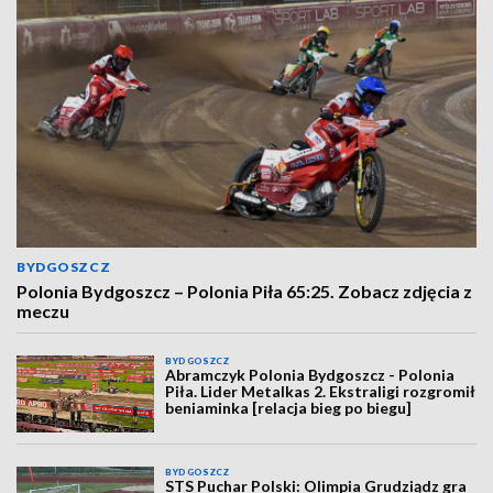
BYDGOSZCZ
Polonia Bydgoszcz – Polonia Piła 65:25. Zobacz zdjęcia z
meczu
BYDGOSZCZ
Abramczyk Polonia Bydgoszcz - Polonia
Piła. Lider Metalkas 2. Ekstraligi rozgromił
beniaminka [relacja bieg po biegu]
BYDGOSZCZ
STS Puchar Polski: Olimpia Grudziądz gra