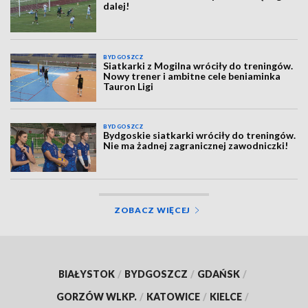
dalej!
BYDGOSZCZ
Siatkarki z Mogilna wróciły do treningów.
Nowy trener i ambitne cele beniaminka
Tauron Ligi
BYDGOSZCZ
Bydgoskie siatkarki wróciły do treningów.
Nie ma żadnej zagranicznej zawodniczki!
ZOBACZ WIĘCEJ
BIAŁYSTOK
/
BYDGOSZCZ
/
GDAŃSK
/
GORZÓW WLKP.
/
KATOWICE
/
KIELCE
/