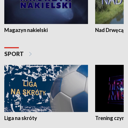
Magazyn nakielski
Nad Drwęcą
SPORT
Liga na skróty
Trening czyni 