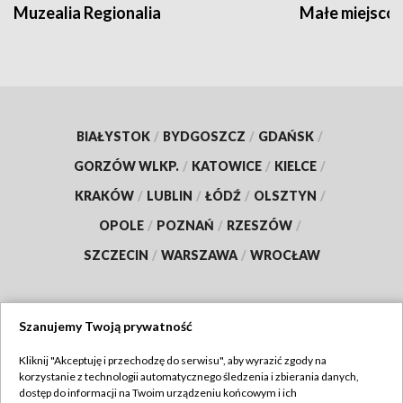
Muzealia Regionalia
Małe miejscow
BIAŁYSTOK
/
BYDGOSZCZ
/
GDAŃSK
/
GORZÓW WLKP.
/
KATOWICE
/
KIELCE
/
KRAKÓW
/
LUBLIN
/
ŁÓDŹ
/
OLSZTYN
/
OPOLE
/
POZNAŃ
/
RZESZÓW
/
SZCZECIN
/
WARSZAWA
/
WROCŁAW
Szanujemy Twoją prywatność
Dołącz do nas:
Kliknij "Akceptuję i przechodzę do serwisu", aby wyrazić zgody na
korzystanie z technologii automatycznego śledzenia i zbierania danych,
TVP
dostęp do informacji na Twoim urządzeniu końcowym i ich