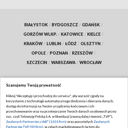
BIAŁYSTOK
/
BYDGOSZCZ
/
GDAŃSK
/
GORZÓW WLKP.
/
KATOWICE
/
KIELCE
/
KRAKÓW
/
LUBLIN
/
ŁÓDŹ
/
OLSZTYN
/
OPOLE
/
POZNAŃ
/
RZESZÓW
/
SZCZECIN
/
WARSZAWA
/
WROCŁAW
Szanujemy Twoją prywatność
Dołącz do nas:
Kliknij "Akceptuję i przechodzę do serwisu", aby wyrazić zgody na
korzystanie z technologii automatycznego śledzenia i zbierania danych,
TVP
dostęp do informacji na Twoim urządzeniu końcowym i ich
Abonament TVP
przechowywanie oraz na przetwarzanie Twoich danych osobowych przez
Regulamin TVP
nas, czyli Telewizję Polską S.A. w likwidacji (zwaną dalej również „TVP”),
Emisja w TVP
Zaufanych Partnerów z IAB* (1201 firm)
oraz pozostałych
Zaufanych
Polityka prywatności
Partnerów TVP (93 firm)
, w celach marketingowych (w tym do