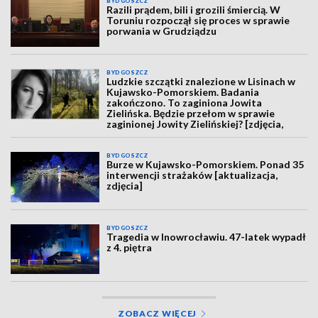
BYDGOSZCZ
Razili prądem, bili i grozili śmiercią. W
Toruniu rozpoczął się proces w sprawie
porwania w Grudziądzu
BYDGOSZCZ
Ludzkie szczątki znalezione w Lisinach w
Kujawsko-Pomorskiem. Badania
zakończono. To zaginiona Jowita
Zielińska. Będzie przełom w sprawie
zaginionej Jowity Zielińskiej? [zdjęcia,
wideo, aktualizacja]
BYDGOSZCZ
Burze w Kujawsko-Pomorskiem. Ponad 35
interwencji strażaków [aktualizacja,
zdjęcia]
BYDGOSZCZ
Tragedia w Inowrocławiu. 47-latek wypadł
z 4. piętra
ZOBACZ WIĘCEJ