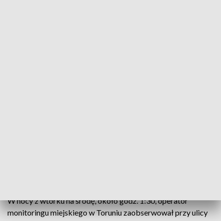
Mężczyzna próbował tłumaczyć kradzież roweru bólem nóg/zdjęcie
ilustracyjne (Fot. pixabay)
Tłumaczenie 42-latka zaskoczyło nawet
strażników miejskich. Mężczyzna oświadczył, że
bolały go nogi i dlatego przywłaszczył sobie rower.
ZOBACZ: Wpadło dwóch złodziei rowerów. W Bydgoszczy i
Toruniu
W nocy z wtorku na środę, około godz. 1:30, operator
monitoringu miejskiego w Toruniu zaobserwował przy ulicy