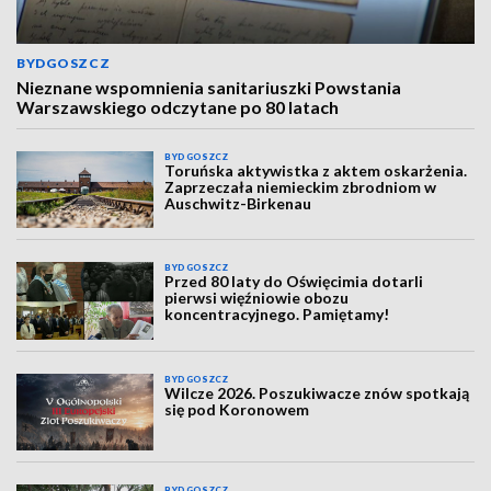
BYDGOSZCZ
Nieznane wspomnienia sanitariuszki Powstania
Warszawskiego odczytane po 80 latach
BYDGOSZCZ
Toruńska aktywistka z aktem oskarżenia.
Zaprzeczała niemieckim zbrodniom w
Auschwitz-Birkenau
BYDGOSZCZ
Przed 80 laty do Oświęcimia dotarli
pierwsi więźniowie obozu
koncentracyjnego. Pamiętamy!
BYDGOSZCZ
Wilcze 2026. Poszukiwacze znów spotkają
się pod Koronowem
BYDGOSZCZ