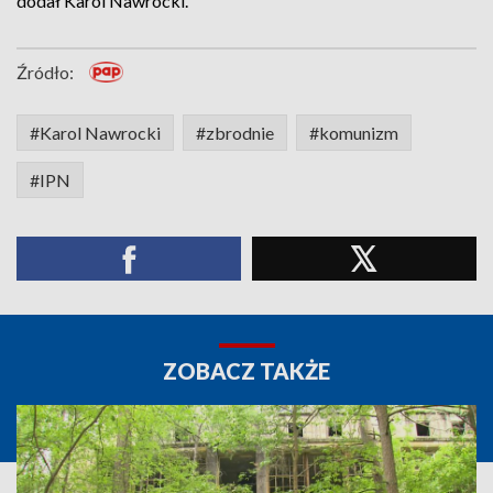
dodał Karol Nawrocki.
Źródło:
#Karol Nawrocki
#zbrodnie
#komunizm
#IPN
ZOBACZ TAKŻE