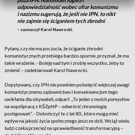
poza IPN. Natomiast logika i
odpowiedzialność wobec ofiar komunizmu
i nazizmu sugerują, że jeśli nie IPN, to nikt
nie zajmie się ściganiem tych zbrodni
– zaznaczył Karol Nawrocki.
Pytany, czy nie ma poczucia, że ściganie zbrodni
komunistycznych przebiega bardzo opornie, przyznał, że ma
takie wrażenie. - Boleję nad tym i zrobię wszystko, żeby to
zmienić – zadeklarował Karol Nawrocki.
Dopytywany, czy IPN nie powinien poświęcić większej uwagi
komunistycznemu sądownictwu i konsekwencjom tego
uwikłania dla obywateli, odparł: „To jeden z moich pomysłów
na współpracę z KŚZpNP – odwrócić chronologię
postępowań”. - Dokończyć te z lat 80., które mogą mieć
wpływ na jakość życia społecznego jeszcze dziś. Wciąż wielu
ludzi czeka przecież na sprawiedliwość transformacyjną –