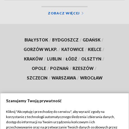
ZOBACZ WIĘCEJ
BIAŁYSTOK
/
BYDGOSZCZ
/
GDAŃSK
/
GORZÓW WLKP.
/
KATOWICE
/
KIELCE
/
KRAKÓW
/
LUBLIN
/
ŁÓDŹ
/
OLSZTYN
/
OPOLE
/
POZNAŃ
/
RZESZÓW
/
SZCZECIN
/
WARSZAWA
/
WROCŁAW
Szanujemy Twoją prywatność
Dołącz do nas:
Kliknij "Akceptuję i przechodzę do serwisu", aby wyrazić zgody na
korzystanie z technologii automatycznego śledzenia i zbierania danych,
TVP
dostęp do informacji na Twoim urządzeniu końcowym i ich
Abonament TVP
przechowywanie oraz na przetwarzanie Twoich danych osobowych przez
Regulamin TVP