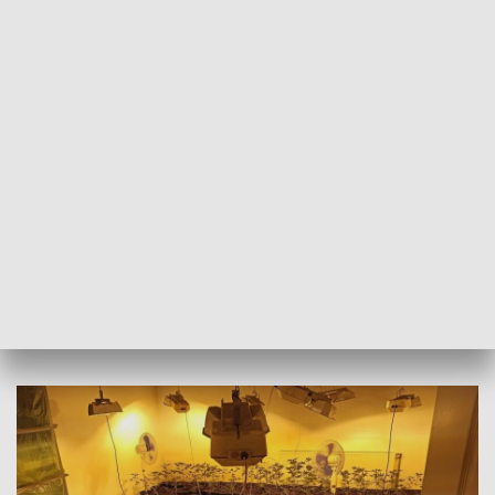
energii elektrycznej. Sąd zdecydował dla radnego o
tymczasowym areszcie na trzy miesiące.
Mateuszowi O. grozi od 3 do 15 lat pozbawienia wolności.
Na tym kłopoty radnego się nie skończyły. Jak podaje
radiopik.pl, 34-latek wykluczony z szeregów klubu
„Przymierza Społecznego dla Krajny”.
Mateusz O. był w Sępólnie Krajeńskim przewodniczącym
komisji skarg i wniosków. - Cofnęliśmy jego rekomendacje na
przewodniczącego tej komisji – mówi przewodniczący klubu
Janusz Tomas.