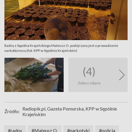
Radny z Sępólna Krajeńskiego Mateusz O. podejrzany jest o prowadzenie
narkobiznesu (fot. KPP w Sępólnie Krajeńskim)
(4)
Zobacz zdjęcia
Radiopik.pl, Gazeta Pomorska, KPP w Sępólnie
Źródło:
Krajeńskim
#radny
#Mateusz O.
#narkotyki
#policja