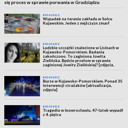
się proces w sprawie porwania w Grudziądzu
BYDGOSZCZ
Wypadek na terenie zakładu w Solcu
Kujawskim. Jeden z mężczyzn zmarł
BYDGOSZCZ
Ludzkie szczątki znalezione w Lisinach w
Kujawsko-Pomorskiem. Badania
zakończono. To zaginiona Jowita
Zielińska. Będzie przełom w sprawie
zaginionej Jowity Zielińskiej? [zdjęcia,
wideo, aktualizacja]
BYDGOSZCZ
Burze w Kujawsko-Pomorskiem. Ponad 35
interwencji strażaków [aktualizacja,
zdjęcia]
BYDGOSZCZ
Tragedia w Inowrocławiu. 47-latek wypadł
z 4. piętra