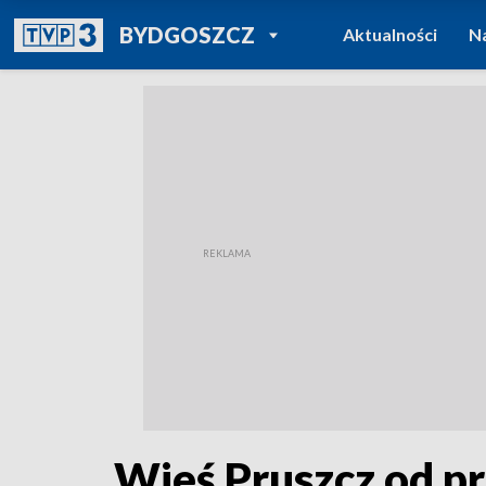
POWRÓT DO
BYDGOSZCZ
Aktualności
N
TVP REGIONY
Wieś Pruszcz od p