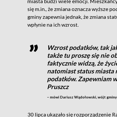
miasta budzi wiele emocji. Mieszkańc
się m.in., że zmiana oznacza wyższe po
gminy zapewnia jednak, że zmiana stat
wpłynie na ich wzrost.
Wzrost podatków, tak jak
także tu proszę się nie 
faktycznie widzą, że życie
natomiast status miasta 
podatków. Zapewniam w
Pruszcz
– mówi Dariusz Wądołowski, wójt gminy 
30 lipca ukazało się rozporządzenie R