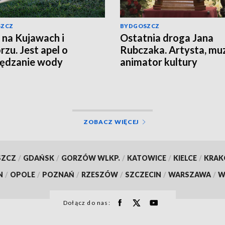
SZCZ
BYDGOSZCZ
 na Kujawach i
Ostatnia droga Jana
zu. Jest apel o
Rubczaka. Artysta, mu
zędzanie wody
animator kultury
studenckiej spoczął w
Koronowie
ZOBACZ WIĘCEJ
SZCZ
/
GDAŃSK
/
GORZÓW WLKP.
/
KATOWICE
/
KIELCE
/
KRA
N
/
OPOLE
/
POZNAŃ
/
RZESZÓW
/
SZCZECIN
/
WARSZAWA
/
W
Dołącz do nas: