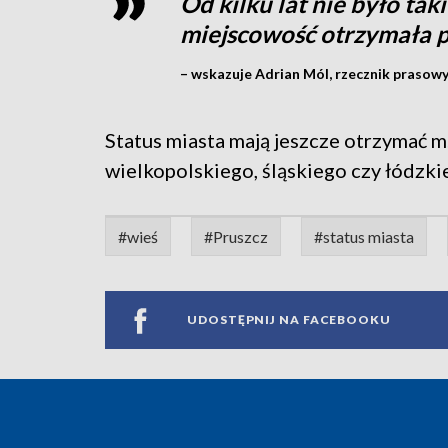
Od kilku lat nie było taki
miejscowość otrzymała p
– wskazuje Adrian Mól, rzecznik praso
Status miasta mają jeszcze otrzymać m
wielkopolskiego, śląskiego czy łódzki
#wieś
#Pruszcz
#status miasta
UDOSTĘPNIJ NA FACEBOOKU