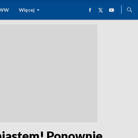
 WWW
Więcej
 miastem! Ponownie