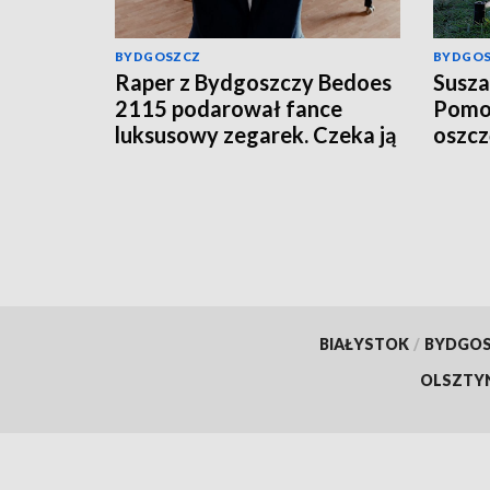
BYDGOSZCZ
BYDGO
Raper z Bydgoszczy Bedoes
Susza
2115 podarował fance
Pomor
luksusowy zegarek. Czeka ją
oszc
podatek?
BIAŁYSTOK
/
BYDGO
OLSZTY