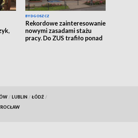
BYDGOSZCZ
Rekordowe zainteresowanie
zyk,
nowymi zasadami stażu
pracy. Do ZUS trafiło ponad
800 tys. wniosków
KÓW
/
LUBLIN
/
ŁÓDŹ
/
ROCŁAW