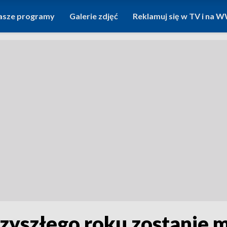
asze programy
Galerie zdjęć
Reklamuj się w TV i na
rzyszłego roku zostanie