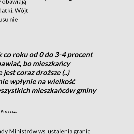
y obawiają
datki. Wójt
usu nie
 co roku od 0 do 3-4 procent
obawiać, bo mieszkańcy
 jest coraz droższe (..)
nie wpłynie na wielkość
szystkich mieszkańców gminy
Pruszcz.
ady Ministrów ws. ustalenia granic