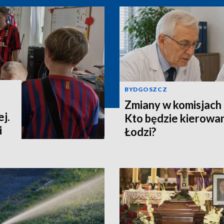
BYDGOSZCZ
Zmiany w komisjach 
j.
Kto będzie kierowa
i
Łodzi?