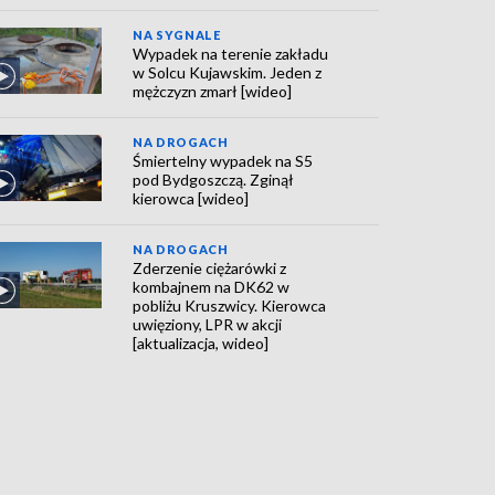
NA SYGNALE
Wypadek na terenie zakładu
w Solcu Kujawskim. Jeden z
mężczyzn zmarł [wideo]
NA DROGACH
Śmiertelny wypadek na S5
pod Bydgoszczą. Zginął
kierowca [wideo]
NA DROGACH
Zderzenie ciężarówki z
kombajnem na DK62 w
pobliżu Kruszwicy. Kierowca
uwięziony, LPR w akcji
[aktualizacja, wideo]