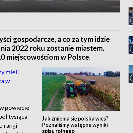
zyści gospodarcze, a co za tym idzie
znia 2022 roku zostanie miastem.
10 miejscowościom w Polsce.
y mieli
ta w
 w powiecie
pół tysiąca
Jak zmienia się polska wieś?
Poznaliśmy wstępne wyniki
o rangi
spisu rolnego