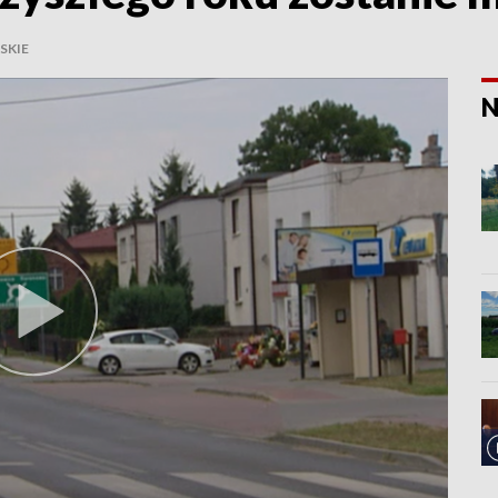
SKIE
N