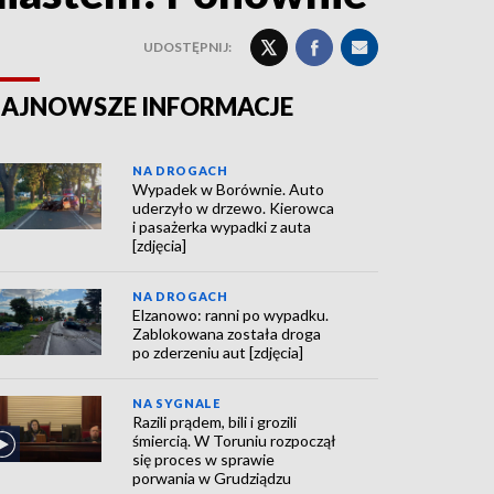
UDOSTĘPNIJ:
AJNOWSZE INFORMACJE
NA DROGACH
Wypadek w Borównie. Auto
uderzyło w drzewo. Kierowca
i pasażerka wypadki z auta
[zdjęcia]
NA DROGACH
Elzanowo: ranni po wypadku.
Zablokowana została droga
po zderzeniu aut [zdjęcia]
NA SYGNALE
Razili prądem, bili i grozili
śmiercią. W Toruniu rozpoczął
się proces w sprawie
porwania w Grudziądzu