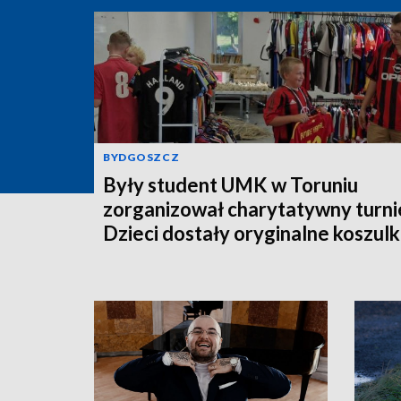
BYDGOSZCZ
Były student UMK w Toruniu
zorganizował charytatywny turnie
Dzieci dostały oryginalne koszulk
piłkarskie [zdjęcia]