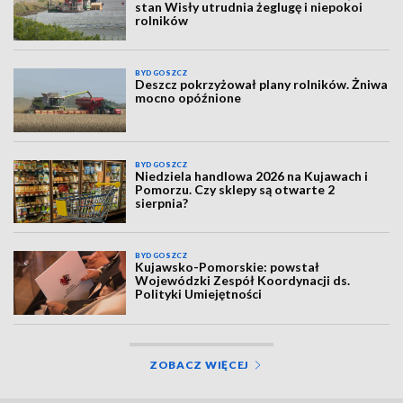
stan Wisły utrudnia żeglugę i niepokoi
rolników
BYDGOSZCZ
Deszcz pokrzyżował plany rolników. Żniwa
mocno opóźnione
BYDGOSZCZ
Niedziela handlowa 2026 na Kujawach i
Pomorzu. Czy sklepy są otwarte 2
sierpnia?
BYDGOSZCZ
Kujawsko-Pomorskie: powstał
Wojewódzki Zespół Koordynacji ds.
Polityki Umiejętności
ZOBACZ WIĘCEJ