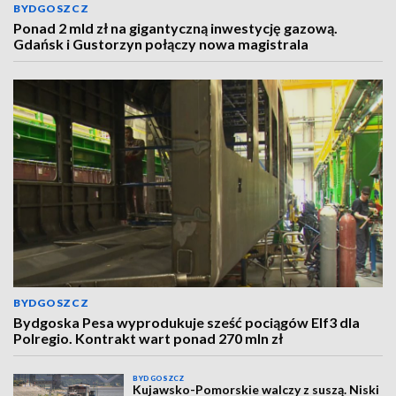
BYDGOSZCZ
Ponad 2 mld zł na gigantyczną inwestycję gazową.
Gdańsk i Gustorzyn połączy nowa magistrala
BYDGOSZCZ
Bydgoska Pesa wyprodukuje sześć pociągów Elf3 dla
Polregio. Kontrakt wart ponad 270 mln zł
BYDGOSZCZ
Kujawsko-Pomorskie walczy z suszą. Niski