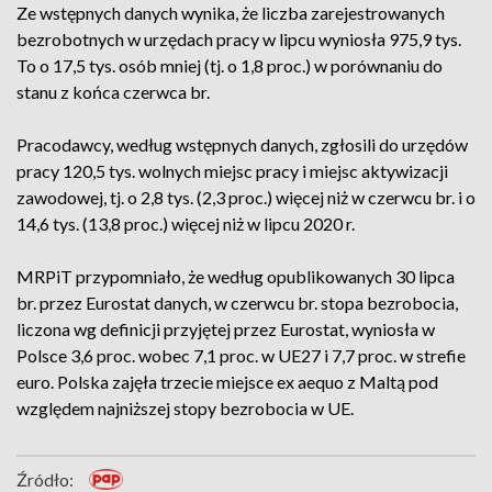
Ze wstępnych danych wynika, że liczba zarejestrowanych
bezrobotnych w urzędach pracy w lipcu wyniosła 975,9 tys.
To o 17,5 tys. osób mniej (tj. o 1,8 proc.) w porównaniu do
stanu z końca czerwca br.
Pracodawcy, według wstępnych danych, zgłosili do urzędów
pracy 120,5 tys. wolnych miejsc pracy i miejsc aktywizacji
zawodowej, tj. o 2,8 tys. (2,3 proc.) więcej niż w czerwcu br. i o
14,6 tys. (13,8 proc.) więcej niż w lipcu 2020 r.
MRPiT przypomniało, że według opublikowanych 30 lipca
br. przez Eurostat danych, w czerwcu br. stopa bezrobocia,
liczona wg definicji przyjętej przez Eurostat, wyniosła w
Polsce 3,6 proc. wobec 7,1 proc. w UE27 i 7,7 proc. w strefie
euro. Polska zajęła trzecie miejsce ex aequo z Maltą pod
względem najniższej stopy bezrobocia w UE.
Źródło: