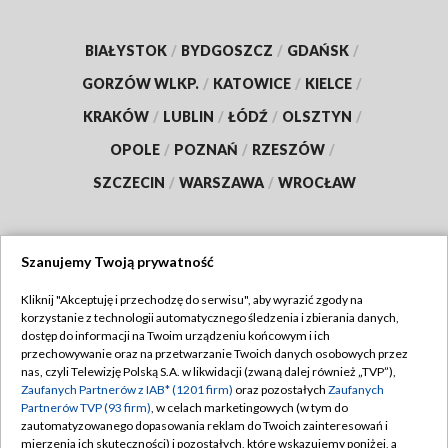
BIAŁYSTOK
/
BYDGOSZCZ
/
GDAŃSK
/
GORZÓW WLKP.
/
KATOWICE
/
KIELCE
/
KRAKÓW
/
LUBLIN
/
ŁÓDŹ
/
OLSZTYN
/
OPOLE
/
POZNAŃ
/
RZESZÓW
/
SZCZECIN
/
WARSZAWA
/
WROCŁAW
Szanujemy Twoją prywatność
Dołącz do nas:
Kliknij "Akceptuję i przechodzę do serwisu", aby wyrazić zgody na
korzystanie z technologii automatycznego śledzenia i zbierania danych,
TVP
dostęp do informacji na Twoim urządzeniu końcowym i ich
Abonament TVP
przechowywanie oraz na przetwarzanie Twoich danych osobowych przez
Regulamin TVP
nas, czyli Telewizję Polską S.A. w likwidacji (zwaną dalej również „TVP”),
Emisja w TVP
Polityka prywatności
Zaufanych Partnerów z IAB* (1201 firm)
oraz pozostałych
Zaufanych
Partnerów TVP (93 firm)
, w celach marketingowych (w tym do
Centrum informacji TVP
Moje zgody
zautomatyzowanego dopasowania reklam do Twoich zainteresowań i
mierzenia ich skuteczności) i pozostałych, które wskazujemy poniżej, a