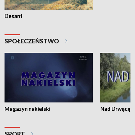
Desant
SPOŁECZEŃSTWO
Magazyn nakielski
Nad Drwęcą
SPORT