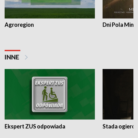
Agroregion
Dni Pola Min
INNE
Ekspert ZUS odpowiada
Stada ogieró