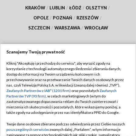
KRAKÓW
/
LUBLIN
/
ŁÓDŹ
/
OLSZTYN
/
OPOLE
/
POZNAŃ
/
RZESZÓW
/
SZCZECIN
/
WARSZAWA
/
WROCŁAW
Szanujemy Twoją prywatność
Dołącz do nas:
Kliknij "Akceptuję i przechodzę do serwisu", aby wyrazić zgody na
korzystanie z technologii automatycznego śledzenia i zbierania danych,
TVP
dostęp do informacji na Twoim urządzeniu końcowym i ich
Abonament TVP
przechowywanie oraz na przetwarzanie Twoich danych osobowych przez
Regulamin TVP
nas, czyli Telewizję Polską S.A. w likwidacji (zwaną dalej również „TVP”),
Emisja w TVP
Polityka prywatności
Zaufanych Partnerów z IAB* (1201 firm)
oraz pozostałych
Zaufanych
Partnerów TVP (93 firm)
, w celach marketingowych (w tym do
Centrum informacji TVP
Moje zgody
zautomatyzowanego dopasowania reklam do Twoich zainteresowań i
mierzenia ich skuteczności) i pozostałych, które wskazujemy poniżej, a
Naziemna Telewizja Cyfrowa
Pomoc
także zgody na udostępnianie przez nas identyfikatora PPID do Google.
Sklep TVP
Biuro reklamy
Twoje dane osobowe zbierane podczas odwiedzania przez Ciebie naszych
Rada Programowa
Kontakt
poszczególnych serwisów
zwanych dalej „Portalem”, w tym informacje
zapisywane za pomocą technologii takich jak: pliki cookie, sygnalizatory