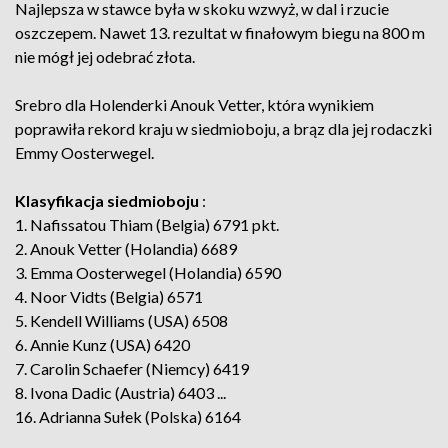
Najlepsza w stawce była w skoku wzwyż, w dal i rzucie
oszczepem. Nawet 13. rezultat w finałowym biegu na 800 m
nie mógł jej odebrać złota.
Srebro dla Holenderki Anouk Vetter, która wynikiem
poprawiła rekord kraju w siedmioboju, a brąz dla jej rodaczki
Emmy Oosterwegel.
Klasyfikacja siedmioboju
:
1. Nafissatou Thiam (Belgia) 6791 pkt.
2. Anouk Vetter (Holandia) 6689
3. Emma Oosterwegel (Holandia) 6590
4. Noor Vidts (Belgia) 6571
5. Kendell Williams (USA) 6508
6. Annie Kunz (USA) 6420
7. Carolin Schaefer (Niemcy) 6419
8. Ivona Dadic (Austria) 6403 ...
16. Adrianna Sułek (Polska) 6164