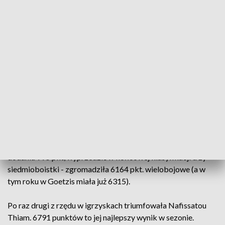
się najsłabiej w stawce. Za rzut na odległość 36,87 m (o
ponad 5,5 m bliżej od swego najlepszego osiągnięcia a
karierze) dostała tylko 607 pkt. Kosztowała ją to spadek w
klasyfikacji generalnej na ostatniej miejsce.
Ambitna wieloboistka Zawiszy poprawiła się znacząco w
finałowym biegu na 800 m. W rywalizacji z zawodniczkami
zajmującymi przed ostatnią konkurencja miejsca w drugiej
dziesiątce, zaatakowała z czwartej pozycji na 250 m przed
metą, wyszła na prowadzenie i dopiero kilka metrów przed
metą zwycięstwo odebrała jej Węgierka Xenia Krizsan.
Najszybszy w karierze bieg (2.07,92 min; życiówka
poprawiony a o ponad 2,5 s.) pozwolił Adriannie Sułek, po
dodaniu 995 pkt, wyprzedzić w końcowej klasyfikacji trzy
siedmioboistki - zgromadziła 6164 pkt. wielobojowe (a w
tym roku w Goetzis miała już 6315).
Po raz drugi z rzędu w igrzyskach triumfowała Nafissatou
Thiam. 6791 punktów to jej najlepszy wynik w sezonie.