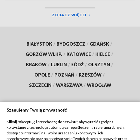
ZOBACZ WIĘCEJ
BIAŁYSTOK
/
BYDGOSZCZ
/
GDAŃSK
/
GORZÓW WLKP.
/
KATOWICE
/
KIELCE
/
KRAKÓW
/
LUBLIN
/
ŁÓDŹ
/
OLSZTYN
/
OPOLE
/
POZNAŃ
/
RZESZÓW
/
SZCZECIN
/
WARSZAWA
/
WROCŁAW
Szanujemy Twoją prywatność
Dołącz do nas:
Kliknij "Akceptuję i przechodzę do serwisu", aby wyrazić zgody na
korzystanie z technologii automatycznego śledzenia i zbierania danych,
TVP
dostęp do informacji na Twoim urządzeniu końcowym i ich
Abonament TVP
przechowywanie oraz na przetwarzanie Twoich danych osobowych przez