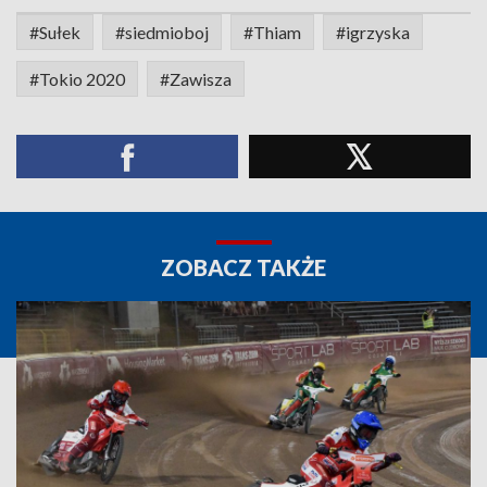
#Sułek
#siedmioboj
#Thiam
#igrzyska
#Tokio 2020
#Zawisza
ZOBACZ TAKŻE