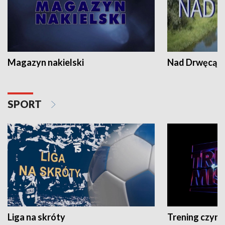
Magazyn nakielski
Nad Drwęcą
SPORT
Liga na skróty
Trening czyni 