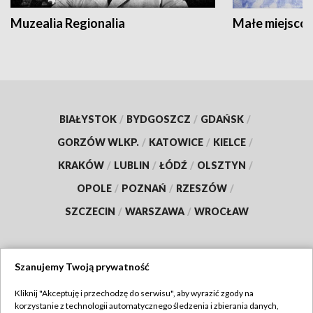
Muzealia Regionalia
Małe miejscow
BIAŁYSTOK
/
BYDGOSZCZ
/
GDAŃSK
/
GORZÓW WLKP.
/
KATOWICE
/
KIELCE
/
KRAKÓW
/
LUBLIN
/
ŁÓDŹ
/
OLSZTYN
/
OPOLE
/
POZNAŃ
/
RZESZÓW
/
SZCZECIN
/
WARSZAWA
/
WROCŁAW
Szanujemy Twoją prywatność
Dołącz do nas:
Kliknij "Akceptuję i przechodzę do serwisu", aby wyrazić zgody na
korzystanie z technologii automatycznego śledzenia i zbierania danych,
TVP