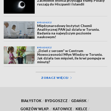
Zaćmienie Słońca przyciąga tłumy. Polacy
ruszają do Hiszpanii i Islandii
BYDGOSZCZ
Międzynarodowy Instytut Chemii
Analitycznej PAN już działa w Toruniu.
Badania na najwyższym poziomie
naukowym!
BYDGOSZCZ
„Dzień z sercem” w Centrum
Nowoczesności Młyn Wiedzy w Toruniu.
Jak działa ten mięsień, ile krwi pompuje w
minutę?
ZOBACZ WIĘCEJ
BIAŁYSTOK
/
BYDGOSZCZ
/
GDAŃSK
/
GORZÓW WLKP.
/
KATOWICE
/
KIELCE
/