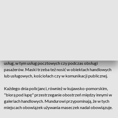
wystawia mandaty – nawet za ich brak w samochodzie
Od 15 maja zniesiono obowiązek zakrywania usta i nosa na
otwartej przestrzeni, chyba że nie możemy zachować
bezpiecznego dystansu społecznego – 1,5 metra.
Nadal nakazuje się zakrywanie, przy pomocy maseczki, ust i
nosa w budynkach użyteczności publicznej przeznaczonych
na potrzeby m.in.: obsługi bankowej, handlu, gastronomii,
usług, w tym usług pocztowych czy podczas obsługi
pasażerów. Maski trzeba też nosić w obiektach handlowych
lub usługowych, kościołach czy w komunikacji publicznej.
Każdego dnia policjanci, również w kujawsko-pomorskim,
"biorą pod lupę" przestrzeganie obostrzeń między innymi w
galeriach handlowych. Mundurowi przypominają, że w tych
miejscach obowiązek używania maseczek nadal obowiązuje.