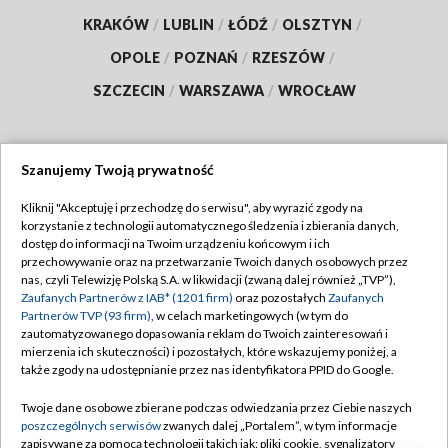
KRAKÓW
/
LUBLIN
/
ŁÓDŹ
/
OLSZTYN
/
OPOLE
/
POZNAŃ
/
RZESZÓW
/
SZCZECIN
/
WARSZAWA
/
WROCŁAW
Szanujemy Twoją prywatność
Dołącz do nas:
Kliknij "Akceptuję i przechodzę do serwisu", aby wyrazić zgody na
korzystanie z technologii automatycznego śledzenia i zbierania danych,
TVP
dostęp do informacji na Twoim urządzeniu końcowym i ich
Abonament TVP
przechowywanie oraz na przetwarzanie Twoich danych osobowych przez
Regulamin TVP
nas, czyli Telewizję Polską S.A. w likwidacji (zwaną dalej również „TVP”),
Emisja w TVP
Polityka prywatności
Zaufanych Partnerów z IAB* (1201 firm)
oraz pozostałych
Zaufanych
Partnerów TVP (93 firm)
, w celach marketingowych (w tym do
Centrum informacji TVP
Moje zgody
zautomatyzowanego dopasowania reklam do Twoich zainteresowań i
mierzenia ich skuteczności) i pozostałych, które wskazujemy poniżej, a
Naziemna Telewizja Cyfrowa
Pomoc
także zgody na udostępnianie przez nas identyfikatora PPID do Google.
Sklep TVP
Biuro reklamy
Twoje dane osobowe zbierane podczas odwiedzania przez Ciebie naszych
Rada Programowa
Kontakt
poszczególnych serwisów
zwanych dalej „Portalem”, w tym informacje
zapisywane za pomocą technologii takich jak: pliki cookie, sygnalizatory