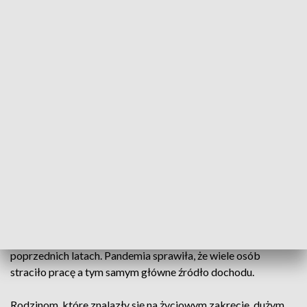
Tornistry, zeszyty, długopisy- te i inne artykuły szkolne
wkrótce trafią do uczniów z rodzin potrzebujących. Polski
Czerwony Krzyż rozpoczął akcję "Wyprawka dla Żaka". W
siedzibie PCK zbierane jest wszystko to, w co 1 września
każdy uczeń powinien być wyposażony. Zbiórka wkrótce
ruszy także w wybranych marketach. Im więcej będzie
darczyńców, tym więcej rodzin otrzyma wsparcie.
- Dzięki darczyńcom już zebraliśmy kredki, plecaki, piórniki,
kleje, plasteliny, ołówki, zeszyty, teczki - mówi Agnieszka
Lewandowska z PCK.
Dzięki akcji PCK pomoc otrzyma kilkaset osób z całego
regionu. Potrzebujących w tym roku jest więcej niż w
poprzednich latach. Pandemia sprawiła, że wiele osób
straciło pracę a tym samym główne źródło dochodu.
Rodzinom, które znalazły się na życiowym zakręcie, dużym