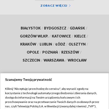
ZOBACZ WIĘCEJ
BIAŁYSTOK
/
BYDGOSZCZ
/
GDAŃSK
/
GORZÓW WLKP.
/
KATOWICE
/
KIELCE
/
KRAKÓW
/
LUBLIN
/
ŁÓDŹ
/
OLSZTYN
/
OPOLE
/
POZNAŃ
/
RZESZÓW
/
SZCZECIN
/
WARSZAWA
/
WROCŁAW
Szanujemy Twoją prywatność
Dołącz do nas:
Kliknij "Akceptuję i przechodzę do serwisu", aby wyrazić zgody na
korzystanie z technologii automatycznego śledzenia i zbierania danych,
TVP
dostęp do informacji na Twoim urządzeniu końcowym i ich
Abonament TVP
przechowywanie oraz na przetwarzanie Twoich danych osobowych przez
Regulamin TVP
nas, czyli Telewizję Polską S.A. w likwidacji (zwaną dalej również „TVP”),