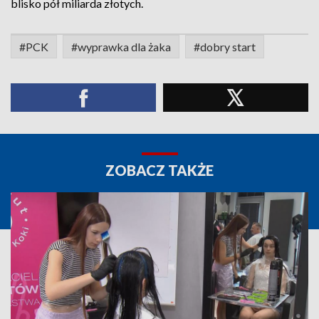
blisko pół miliarda złotych.
#PCK
#wyprawka dla żaka
#dobry start
ZOBACZ TAKŻE