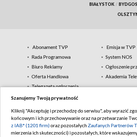
BIAŁYSTOK
/
BYDGO
OLSZTY
Abonament TVP
Emisja w TVP
Rada Programowa
System NOS
Biuro Reklamy
Ogłoszenie pr
Oferta Handlowa
Akademia Tele
Telegazeta ogłoszenia
Szanujemy Twoją prywatność
Regulamin TVP
Kliknij "Akceptuję i przechodzę do serwisu", aby wyrazić zg
końcowym i ich przechowywanie oraz na przetwarzanie Twoich
z IAB* (1201 firm)
oraz pozostałych
Zaufanych Partnerów T
mierzenia ich skuteczności) i pozostałych, które wskazujemy