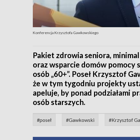
Konferencja Krzysztofa Gawkowskiego
Pakiet zdrowia seniora, minima
oraz wsparcie domów pomocy sp
osób „60+”. Poseł Krzysztof G
że w tym tygodniu projekty ust
apeluje, by ponad podziałami
osób starszych.
#poseł
#Gawkowski
#Krzysztof G