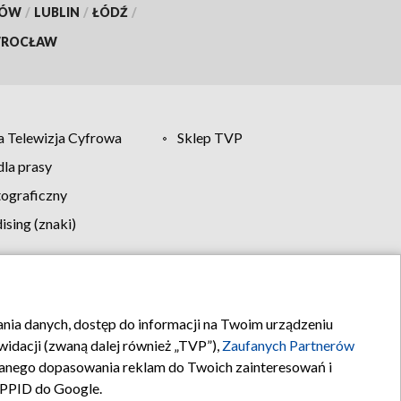
KÓW
/
LUBLIN
/
ŁÓDŹ
/
ROCŁAW
 Telewizja Cyfrowa
Sklep TVP
la prasy
tograficzny
sing (znaki)
klamy
Kontakt
rania danych, dostęp do informacji na Twoim urządzeniu
idacji (zwaną dalej również „TVP”),
Zaufanych Partnerów
anego dopasowania reklam do Twoich zainteresowań i
a PPID do Google.