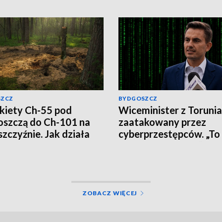
SZCZ
BYDGOSZCZ
kiety Ch-55 pod
Wiceminister z Torunia
szczą do Ch-101 na
zaatakowany przez
szczyźnie. Jak działa
cyberprzestępców. „To
ska propaganda?
wirus, nie klikajcie”
ZOBACZ WIĘCEJ