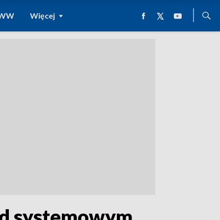
 WWW
Więcej
nad systemowym