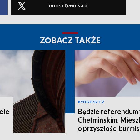
UDOSTĘPNIJ NA X
ZOBACZ TAKŻE
BYDGOSZCZ
ele
Będzie referendum
Chełmińskim. Miesz
o przyszłości burmis