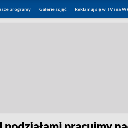
asze programy
Galerie zdjęć
Reklamuj się w TV i na
d podziałami pracujmy 