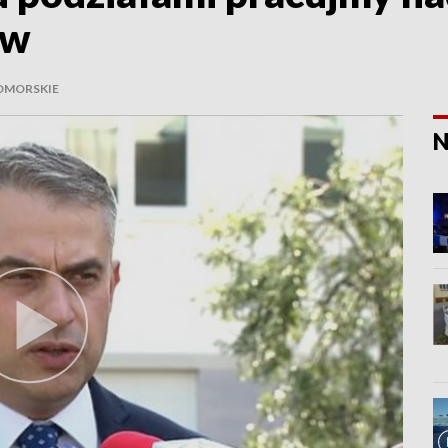
ów
OMORSKIE
N