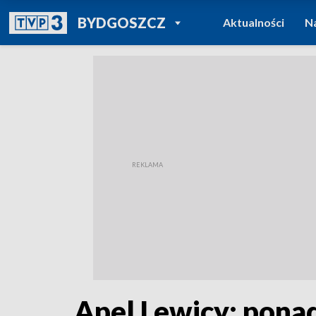
POWRÓT DO
BYDGOSZCZ
Aktualności
N
TVP REGIONY
Apel Lewicy: pona