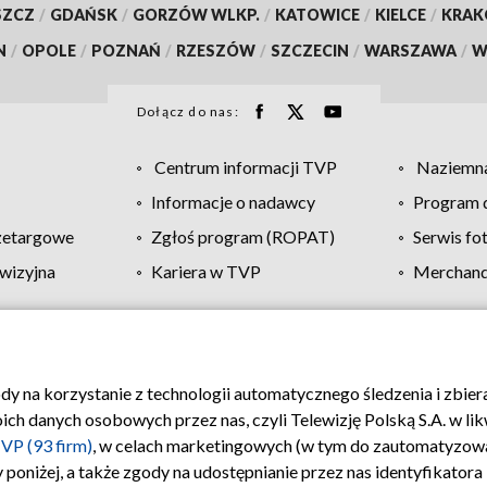
SZCZ
/
GDAŃSK
/
GORZÓW WLKP.
/
KATOWICE
/
KIELCE
/
KRA
N
/
OPOLE
/
POZNAŃ
/
RZESZÓW
/
SZCZECIN
/
WARSZAWA
/
W
Dołącz do nas:
Centrum informacji TVP
Naziemna
Informacje o nadawcy
Program d
zetargowe
Zgłoś program (ROPAT)
Serwis fo
wizyjna
Kariera w TVP
Merchandi
Polityka prywatności
Moje zgody
Pomoc
Biuro re
ody na korzystanie z technologii automatycznego śledzenia i zbie
 danych osobowych przez nas, czyli Telewizję Polską S.A. w likw
VP (93 firm)
, w celach marketingowych (w tym do zautomatyzow
 poniżej, a także zgody na udostępnianie przez nas identyfikator