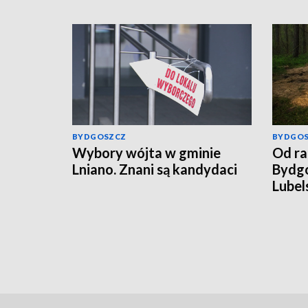
BYDGOSZCZ
BYDGO
Wybory wójta w gminie
Od ra
Lniano. Znani są kandydaci
Bydgo
Lubel
rosyj