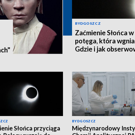
BYDGOSZCZ
Zaćmienie Słońca w 
potęga, która wgnia
:
Gdzie i jak obserwo
ach"
Pomorzu? [zdjęcia, a
SZCZ
BYDGOSZCZ
enie Słońca przyciąga
Międzynarodowy Insty