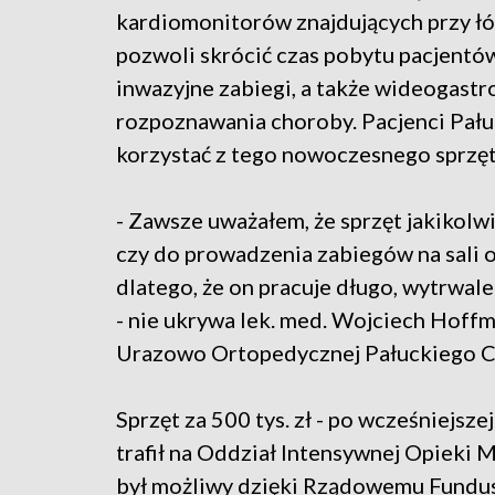
kardiomonitorów znajdujących przy łó
pozwoli skrócić czas pobytu pacjentó
inwazyjne zabiegi, a także wideogast
rozpoznawania choroby. Pacjenci Pał
korzystać z tego nowoczesnego sprzęt
- Zawsze uważałem, że sprzęt jakikolwi
czy do prowadzenia zabiegów na sali op
dlatego, że on pracuje długo, wytrwale
- nie ukrywa lek. med. Wojciech Hoff
Urazowo Ortopedycznej Pałuckiego C
Sprzęt za 500 tys. zł - po wcześniejsz
trafił na Oddział Intensywnej Opieki 
był możliwy dzięki Rządowemu Fundus