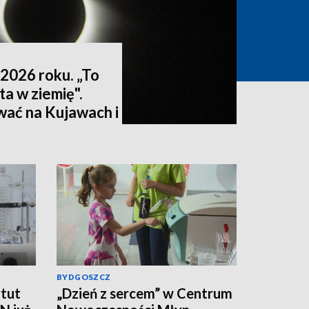
2026 roku. „To
ta w ziemię".
wać na Kujawach i
ktualizacja]
BYDGOSZCZ
tut
„Dzień z sercem” w Centrum