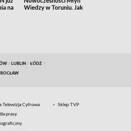
N już
Nowoczesności Młyn
nia na
Wiedzy w Toruniu. Jak
działa ten mięsień, ile krwi
pompuje w minutę?
KÓW
/
LUBLIN
/
ŁÓDŹ
/
ROCŁAW
 Telewizja Cyfrowa
Sklep TVP
la prasy
tograficzny