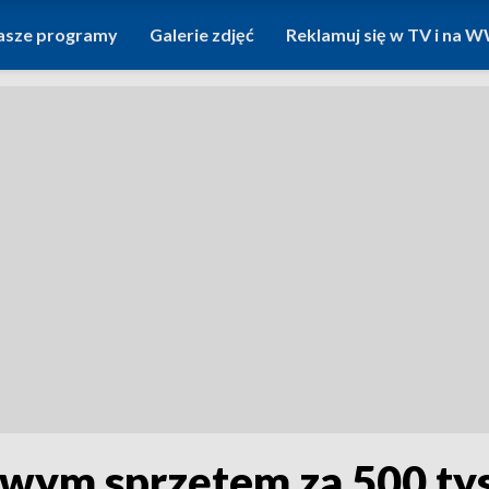
asze programy
Galerie zdjęć
Reklamuj się w TV i na
owym sprzętem za 500 tys.