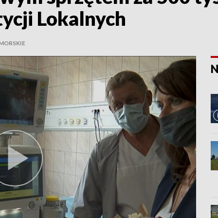
ycji Lokalnych
MORSKIE
N