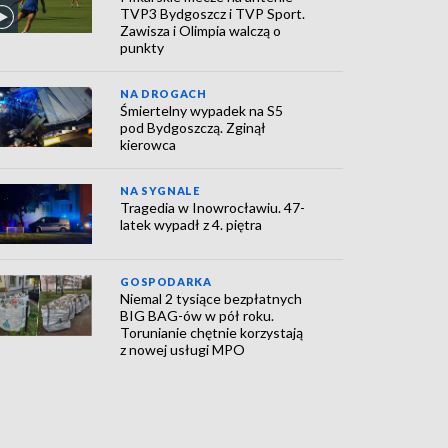
TVP3 Bydgoszcz i TVP Sport.
Zawisza i Olimpia walczą o
punkty
NA DROGACH
Śmiertelny wypadek na S5
pod Bydgoszczą. Zginął
kierowca
NA SYGNALE
Tragedia w Inowrocławiu. 47-
latek wypadł z 4. piętra
GOSPODARKA
Niemal 2 tysiące bezpłatnych
BIG BAG-ów w pół roku.
Torunianie chętnie korzystają
z nowej usługi MPO