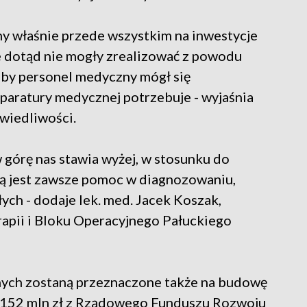
ny właśnie przede wszystkim na inwestycje
e dotąd nie mogły zrealizować z powodu
eby personel medyczny mógł się
aparatury medycznej potrzebuje - wyjaśnia
wiedliwości.
w górę nas stawia wyżej, w stosunku do
lą jest zawsze pomoc w diagnozowaniu,
ch - dodaje lek. med. Jacek Koszak,
apii i Bloku Operacyjnego Pałuckiego
lnych zostaną przeznaczone także na budowę
. 152 mln zł z Rządowego Funduszu Rozwoju