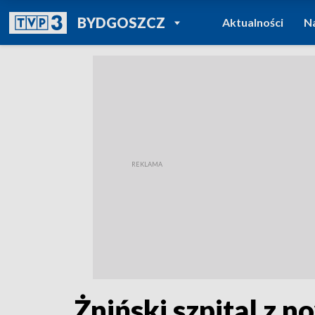
POWRÓT DO
BYDGOSZCZ
Aktualności
N
TVP REGIONY
Żniński szpital z n