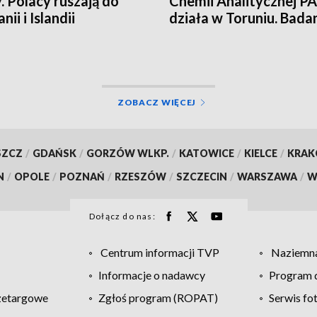
. Polacy ruszają do
Chemii Analitycznej PA
nii i Islandii
działa w Toruniu. Bada
najwyższym poziomie
naukowym!
ZOBACZ WIĘCEJ
SZCZ
/
GDAŃSK
/
GORZÓW WLKP.
/
KATOWICE
/
KIELCE
/
KRA
N
/
OPOLE
/
POZNAŃ
/
RZESZÓW
/
SZCZECIN
/
WARSZAWA
/
W
Dołącz do nas:
Centrum informacji TVP
Naziemna
Informacje o nadawcy
Program d
zetargowe
Zgłoś program (ROPAT)
Serwis fo