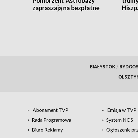
Pomorzem. Astrobazy
tłumy
zapraszają na bezpłatne
Hiszpa
obserwacje nocnego nieba
BIAŁYSTOK
/
BYDGO
OLSZTY
Abonament TVP
Emisja w TVP
Rada Programowa
System NOS
Biuro Reklamy
Ogłoszenie pr