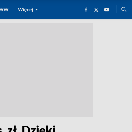
 WWW
Więcej
 zł. Dzięki