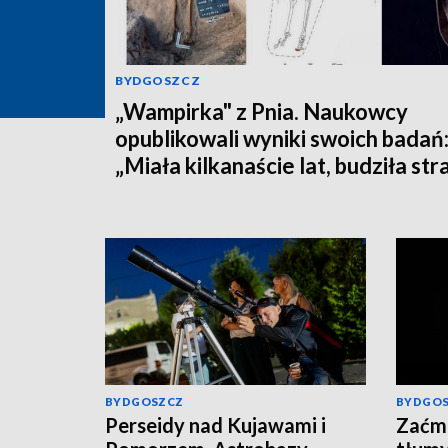
BYDGOSZCZ
„Wampirka" z Pnia. Naukowcy
opublikowali wyniki swoich badań
„Miała kilkanaście lat, budziła str
BYDGOSZCZ
BYDGO
Perseidy nad Kujawami i
Zaćmi