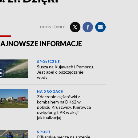
UDOSTĘPNIJ:
AJNOWSZE INFORMACJE
SPOŁECZNE
Susza na Kujawach i Pomorzu.
Jest apel o oszczędzanie
wody
NA DROGACH
Zderzenie ciężarówki z
kombajnem na DK62 w
pobliżu Kruszwicy. Kierowca
uwięziony, LPR w akcji
[aktualizacja]
SPORT
Piłkarskie mecze na antenie