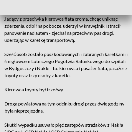
zjechał na przeciwny pas drogi powiatowej nr 1926.
Jadący z przeciwka kierowca fiata croma, chcąc uniknąć
zderzenia, odbił na pobocze, uderzył w krawężnik i stracił
panowanie nad autem - zjechał na przeciwny pas drogi,
uderzając w karetkę transportową.
Sześć osób zostało poszkodowanych i zabranych karetkami i
śmigłowcem Lotniczego Pogotwia Ratunkowego do szpitali
w Bydgoszczy i Nakle - to: kierowca i pasażer fiata, pasażer z
toyoty oraz trzy osoby z karetki.
Kierowca toyoty był trzeźwy.
Droga powiatowa na tym odcinku drogi przez dwie godziny
była nieprzejezdna.
Skutki wypadku usuwało pięć zastępów strażaków z Nakła
(JRG nr 1, OSP Nakło i OSP Cukrownia Nakło).