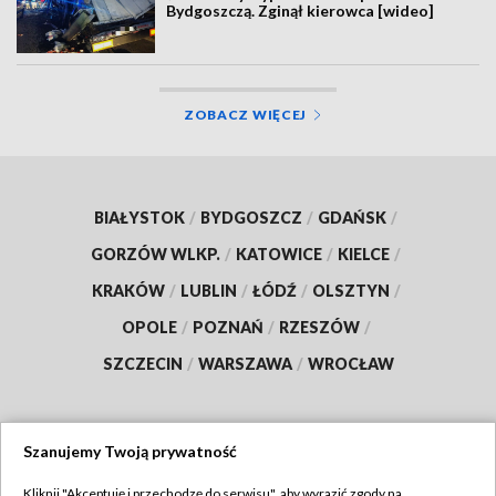
Bydgoszczą. Zginął kierowca [wideo]
ZOBACZ WIĘCEJ
BIAŁYSTOK
/
BYDGOSZCZ
/
GDAŃSK
/
GORZÓW WLKP.
/
KATOWICE
/
KIELCE
/
KRAKÓW
/
LUBLIN
/
ŁÓDŹ
/
OLSZTYN
/
OPOLE
/
POZNAŃ
/
RZESZÓW
/
SZCZECIN
/
WARSZAWA
/
WROCŁAW
Szanujemy Twoją prywatność
Dołącz do nas:
Kliknij "Akceptuję i przechodzę do serwisu", aby wyrazić zgody na