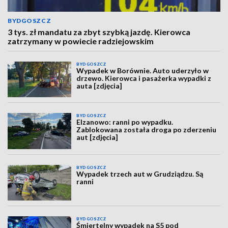
BYDGOSZCZ
3 tys. zł mandatu za zbyt szybką jazdę. Kierowca
zatrzymany w powiecie radziejowskim
BYDGOSZCZ
Wypadek w Borównie. Auto uderzyło w
drzewo. Kierowca i pasażerka wypadki z
auta [zdjęcia]
BYDGOSZCZ
Elzanowo: ranni po wypadku.
Zablokowana została droga po zderzeniu
aut [zdjęcia]
BYDGOSZCZ
Wypadek trzech aut w Grudziądzu. Są
ranni
BYDGOSZCZ
Śmiertelny wypadek na S5 pod