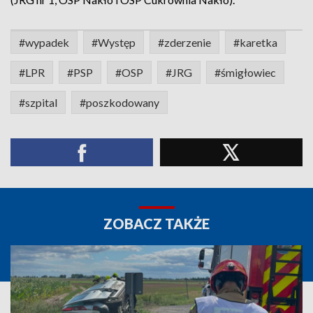
#wypadek
#Występ
#zderzenie
#karetka
#LPR
#PSP
#OSP
#JRG
#śmigłowiec
#szpital
#poszkodowany
ZOBACZ TAKŻE