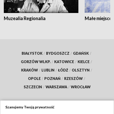
Muzealia Regionalia
Małe miejscow
BIAŁYSTOK
/
BYDGOSZCZ
/
GDAŃSK
/
GORZÓW WLKP.
/
KATOWICE
/
KIELCE
/
KRAKÓW
/
LUBLIN
/
ŁÓDŹ
/
OLSZTYN
/
OPOLE
/
POZNAŃ
/
RZESZÓW
/
SZCZECIN
/
WARSZAWA
/
WROCŁAW
Szanujemy Twoją prywatność
Dołącz do nas: