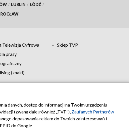
KÓW
/
LUBLIN
/
ŁÓDŹ
/
ROCŁAW
 Telewizja Cyfrowa
Sklep TVP
la prasy
tograficzny
sing (znaki)
klamy
Kontakt
rania danych, dostęp do informacji na Twoim urządzeniu
idacji (zwaną dalej również „TVP”),
Zaufanych Partnerów
anego dopasowania reklam do Twoich zainteresowań i
a PPID do Google.