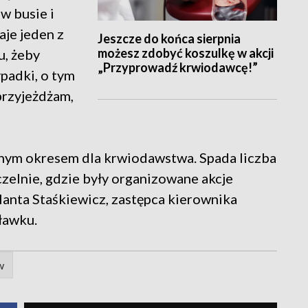
w busie i
aje jeden z
Jeszcze do końca sierpnia
możesz zdobyć koszulkę w akcji
u, żeby
„Przyprowadź krwiodawcę!”
padki, o tym
przyjeżdżam,
udnym okresem dla krwiodawstwa. Spada liczba
czelnie, gdzie były organizowane akcje
olanta Staśkiewicz, zastępca kierownika
ławku.
w