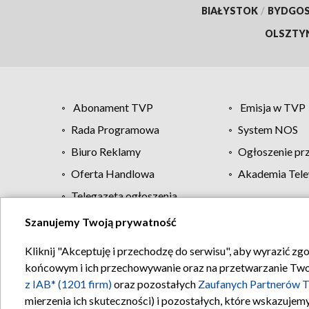
BIAŁYSTOK
/
BYDGO
OLSZTY
Abonament TVP
Emisja w TVP
Rada Programowa
System NOS
Biuro Reklamy
Ogłoszenie pr
Oferta Handlowa
Akademia Tele
Telegazeta ogłoszenia
Szanujemy Twoją prywatność
Regulamin TVP
Kliknij "Akceptuję i przechodzę do serwisu", aby wyrazić zg
końcowym i ich przechowywanie oraz na przetwarzanie Twoich
z IAB* (1201 firm)
oraz pozostałych
Zaufanych Partnerów T
mierzenia ich skuteczności) i pozostałych, które wskazujemy