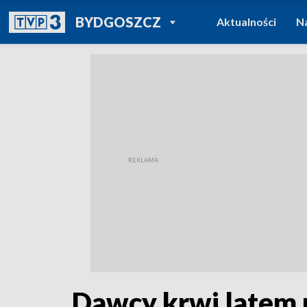
POWRÓT DO
BYDGOSZCZ
Aktualności
N
TVP REGIONY
Dawcy krwi latem n