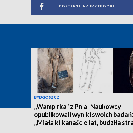
UDOSTĘPNIJ NA FACEBOOKU
BYDGOSZCZ
„Wampirka" z Pnia. Naukowcy
opublikowali wyniki swoich badań
„Miała kilkanaście lat, budziła str