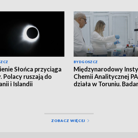
SZCZ
BYDGOSZCZ
enie Słońca przyciąga
Międzynarodowy Insty
. Polacy ruszają do
Chemii Analitycznej PA
nii i Islandii
działa w Toruniu. Bada
najwyższym poziomie
naukowym!
ZOBACZ WIĘCEJ