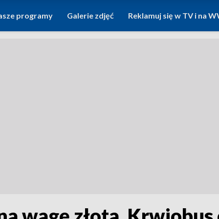
asze programy
Galerie zdjęć
Reklamuj się w TV i na
a wagę złota. Krwiobus 