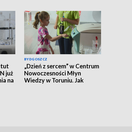
BYDGOSZCZ
tut
„Dzień z sercem” w Centrum
N już
Nowoczesności Młyn
nia na
Wiedzy w Toruniu. Jak
działa ten mięsień, ile krwi
pompuje w minutę?