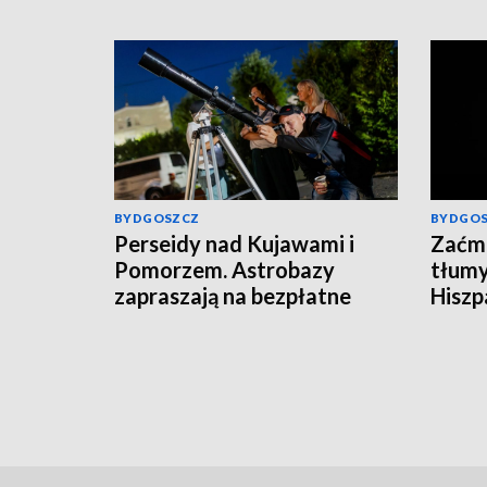
BYDGOSZCZ
BYDGO
Perseidy nad Kujawami i
Zaćmi
Pomorzem. Astrobazy
tłumy
zapraszają na bezpłatne
Hiszpa
obserwacje nocnego nieba