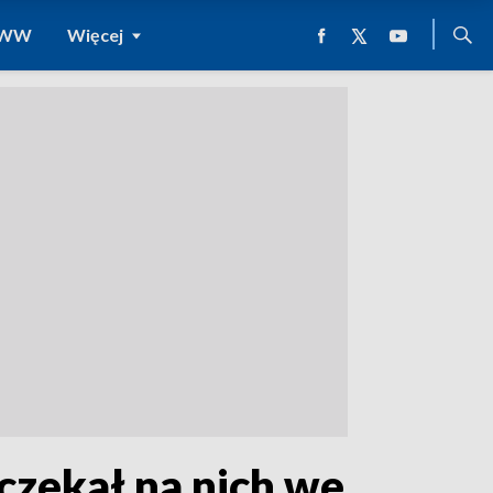
 WWW
Więcej
czekał na nich we