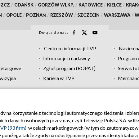
SZCZ
/
GDAŃSK
/
GORZÓW WLKP.
/
KATOWICE
/
KIELCE
/
KRA
N
/
OPOLE
/
POZNAŃ
/
RZESZÓW
/
SZCZECIN
/
WARSZAWA
/
W
Dołącz do nas:
Centrum informacji TVP
Naziemna
Informacje o nadawcy
Program d
zetargowe
Zgłoś program (ROPAT)
Serwis fo
wizyjna
Kariera w TVP
Merchandi
Polityka prywatności
Moje zgody
Pomoc
Biuro re
ody na korzystanie z technologii automatycznego śledzenia i zbie
 danych osobowych przez nas, czyli Telewizję Polską S.A. w likw
VP (93 firm)
, w celach marketingowych (w tym do zautomatyzow
 poniżej, a także zgody na udostępnianie przez nas identyfikator