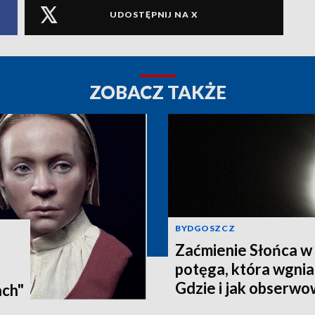
UDOSTĘPNIJ NA X
ZOBACZ TAKŻE
BYDGOSZCZ
Zaćmienie Słońca w 
potęga, która wgnia
:
Gdzie i jak obserwo
ach"
Pomorzu? [zdjęcia, a