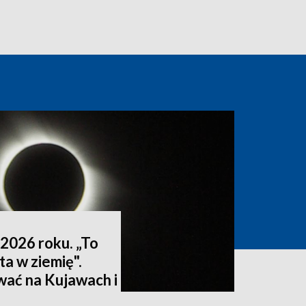
2026 roku. „To
ta w ziemię".
wać na Kujawach i
ktualizacja]