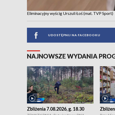
Eliminacyjny wyścig Urszuli Łoś (mat. TVP Sport)
UDOSTĘPNIJ NA FACEBOOKU
NAJNOWSZE WYDANIA PR
Zbliżenia 7.08.2026, g. 18.30
Zbliżen