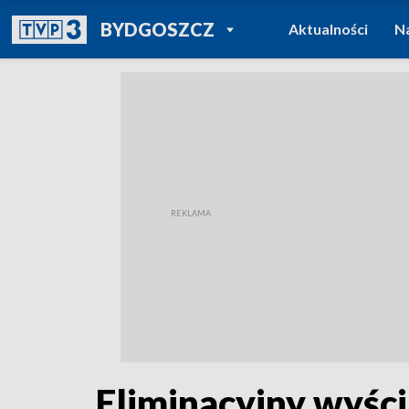
POWRÓT DO
BYDGOSZCZ
Aktualności
N
TVP REGIONY
Eliminacyjny wyści