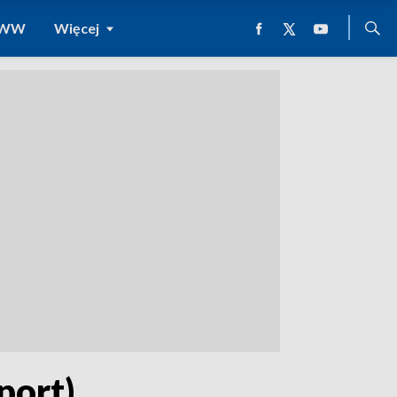
 WWW
Więcej
port)