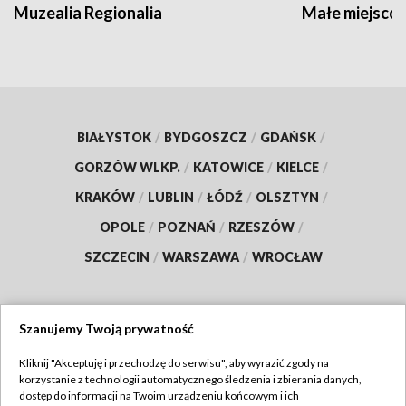
Muzealia Regionalia
Małe miejscow
BIAŁYSTOK
/
BYDGOSZCZ
/
GDAŃSK
/
GORZÓW WLKP.
/
KATOWICE
/
KIELCE
/
KRAKÓW
/
LUBLIN
/
ŁÓDŹ
/
OLSZTYN
/
OPOLE
/
POZNAŃ
/
RZESZÓW
/
SZCZECIN
/
WARSZAWA
/
WROCŁAW
Szanujemy Twoją prywatność
Dołącz do nas:
Kliknij "Akceptuję i przechodzę do serwisu", aby wyrazić zgody na
korzystanie z technologii automatycznego śledzenia i zbierania danych,
TVP
dostęp do informacji na Twoim urządzeniu końcowym i ich