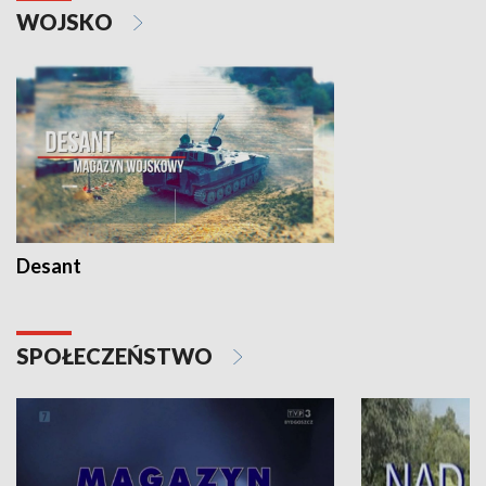
WOJSKO
Desant
SPOŁECZEŃSTWO