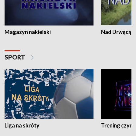
Magazyn nakielski
Nad Drwęcą
SPORT
Liga na skróty
Trening czyni 