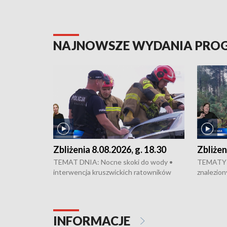
NAJNOWSZE WYDANIA PR
Zbliżenia 8.08.2026, g. 18.30
Zbliżen
TEMAT DNIA: Nocne skoki do wody •
TEMATY 
interwencja kruszwickich ratowników
znalezion
WOPR mogła zapobiec tragedii • Koniec
zaginione
prac na Rondzie Fordońskim • Na Wyspie
finał pra
Młyńskiej świętowano urodziny Mariana
Kujawskim
Rejewskiego • Kujawski Festiwal Pieśni
w Chełmni
INFORMACJE
Ludowej w Inowrocławiu • Rekord w
miastach 