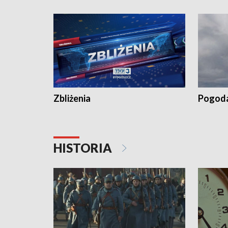
kiszeniu ogórków w gminie Łasin
recept po
Dalszy ci
wywiesza
Zbliżenia
Pogod
HISTORIA