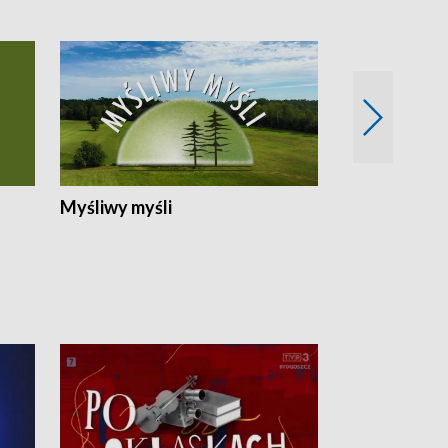
Myśliwy myśli
Spotkania z 