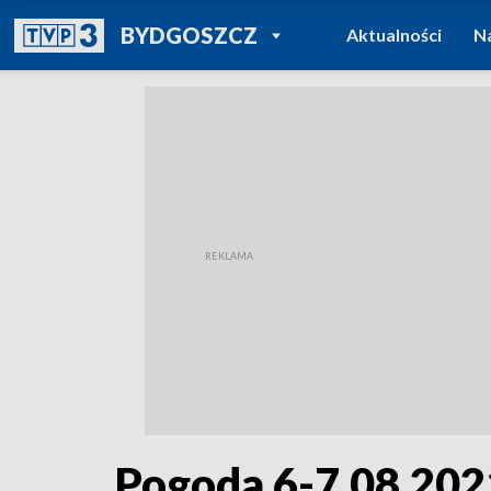
POWRÓT DO
BYDGOSZCZ
Aktualności
N
TVP REGIONY
Pogoda 6-7.08.202