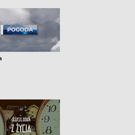
 spaleniu apteki w Bydgoszczy •
Kapuściskach
ąg sąsiedzkiego sporu o
nie prania
a