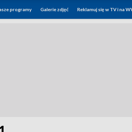
asze programy
Galerie zdjęć
Reklamuj się w TV i na
1