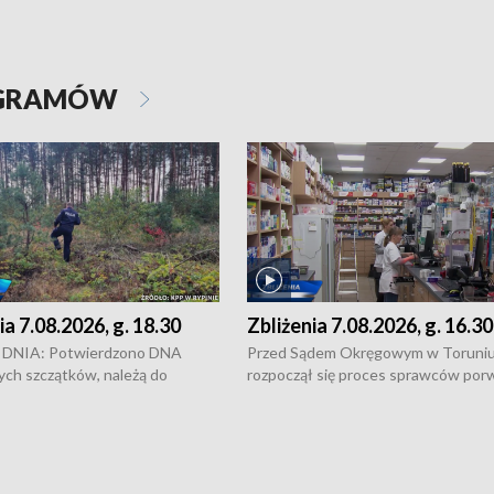
OGRAMÓW
ia 7.08.2026, g. 18.30
Zbliżenia 7.08.2026, g. 16.30
DNIA: Potwierdzono DNA
Przed Sądem Okręgowym w Toruni
ych szczątków, należą do
rozpoczął się proces sprawców por
j Jowity Zielińskiej • Tragiczny
pobicie i tortur pod Grudziądzem • 
c serwisowych w studni w Solcu
zł - tyle mogą wynosić straty po poż
 • Festiwal dziewięciu wzgórz
przy ul. Kossaka w Bydgoszczy •
e i Festiwal Wisły w kilku
Niebezpiecznie na drogach regionu 
regionu • Problem z realizacją
Dalszy ciąg sporu o pranie na bydgo