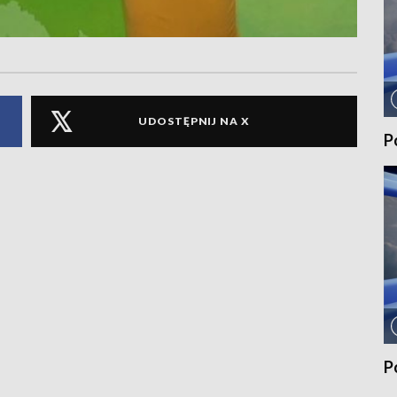
UDOSTĘPNIJ NA X
P
P