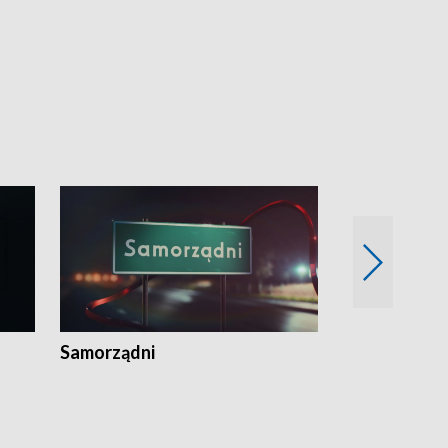
Samorządni
Wspólna sp