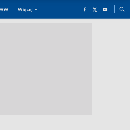
 WWW
Więcej