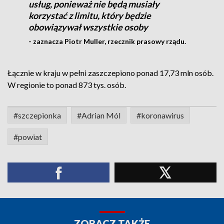
usług, ponieważ nie będą musiały
korzystać z limitu, który będzie
obowiązywał wszystkie osoby
- zaznacza Piotr Muller, rzecznik prasowy rządu.
Łącznie w kraju w pełni zaszczepiono ponad 17,73 mln osób.
W regionie to ponad 873 tys. osób.
#szczepionka
#Adrian Mól
#koronawirus
#powiat
ZOBACZ TAKŻE