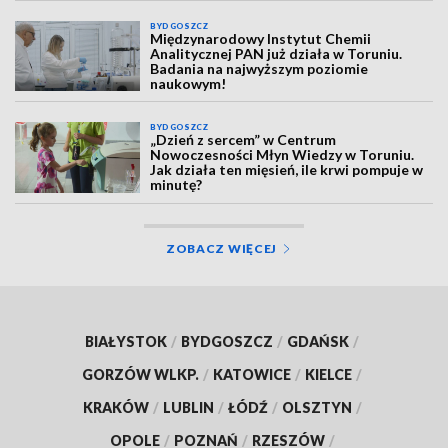
BYDGOSZCZ
Międzynarodowy Instytut Chemii
Analitycznej PAN już działa w Toruniu.
Badania na najwyższym poziomie
naukowym!
BYDGOSZCZ
„Dzień z sercem” w Centrum
Nowoczesności Młyn Wiedzy w Toruniu.
Jak działa ten mięsień, ile krwi pompuje w
minutę?
ZOBACZ WIĘCEJ
BIAŁYSTOK
/
BYDGOSZCZ
/
GDAŃSK
/
GORZÓW WLKP.
/
KATOWICE
/
KIELCE
/
KRAKÓW
/
LUBLIN
/
ŁÓDŹ
/
OLSZTYN
/
OPOLE
/
POZNAŃ
/
RZESZÓW
/