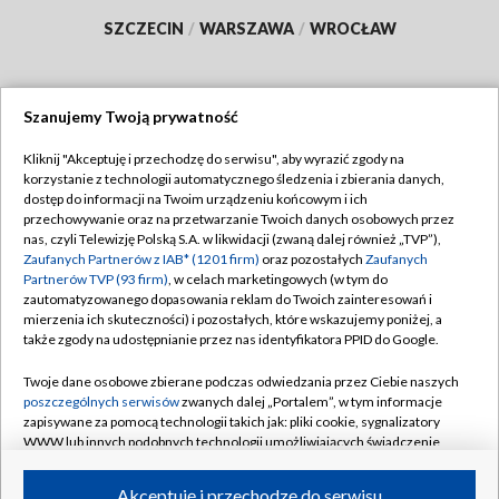
SZCZECIN
/
WARSZAWA
/
WROCŁAW
Szanujemy Twoją prywatność
Dołącz do nas:
Kliknij "Akceptuję i przechodzę do serwisu", aby wyrazić zgody na
korzystanie z technologii automatycznego śledzenia i zbierania danych,
TVP
dostęp do informacji na Twoim urządzeniu końcowym i ich
Abonament TVP
przechowywanie oraz na przetwarzanie Twoich danych osobowych przez
Regulamin TVP
nas, czyli Telewizję Polską S.A. w likwidacji (zwaną dalej również „TVP”),
Emisja w TVP
Polityka prywatności
Zaufanych Partnerów z IAB* (1201 firm)
oraz pozostałych
Zaufanych
Partnerów TVP (93 firm)
, w celach marketingowych (w tym do
Centrum informacji TVP
Moje zgody
zautomatyzowanego dopasowania reklam do Twoich zainteresowań i
mierzenia ich skuteczności) i pozostałych, które wskazujemy poniżej, a
Naziemna Telewizja Cyfrowa
Pomoc
także zgody na udostępnianie przez nas identyfikatora PPID do Google.
Sklep TVP
Biuro reklamy
Twoje dane osobowe zbierane podczas odwiedzania przez Ciebie naszych
Rada Programowa
Kontakt
poszczególnych serwisów
zwanych dalej „Portalem”, w tym informacje
zapisywane za pomocą technologii takich jak: pliki cookie, sygnalizatory
System NOS
WWW lub innych podobnych technologii umożliwiających świadczenie
dopasowanych i bezpiecznych usług, personalizację treści oraz reklam,
Informacje o nadawcy
Kanały
udostępnianie funkcji mediów społecznościowych oraz analizowanie
Akceptuję i przechodzę do serwisu