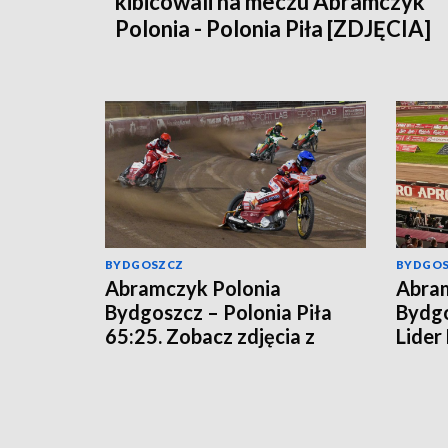
kibicowali na meczu Abramczyk
Polonia - Polonia Piła [ZDJĘCIA]
BYDGOSZCZ
BYDGO
Abramczyk Polonia
Abram
Bydgoszcz – Polonia Piła
Bydgo
65:25. Zobacz zdjęcia z
Lider
meczu!
rozgr
[relac