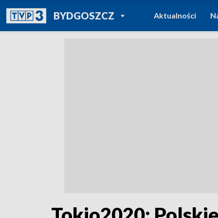
POWRÓT DO
BYDGOSZCZ
Aktualności
N
TVP REGIONY
Tokio2020: Polskie