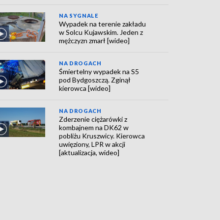
NA SYGNALE
Wypadek na terenie zakładu
w Solcu Kujawskim. Jeden z
mężczyzn zmarł [wideo]
NA DROGACH
Śmiertelny wypadek na S5
pod Bydgoszczą. Zginął
kierowca [wideo]
NA DROGACH
Zderzenie ciężarówki z
kombajnem na DK62 w
pobliżu Kruszwicy. Kierowca
uwięziony, LPR w akcji
[aktualizacja, wideo]