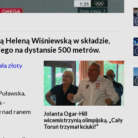
ą Heleną Wiśniewską w składzie,
iego na dystansie 500 metrów.
ła złoty
Puławska,
 -
ę nad ranem
Jolanta Ogar-Hill
wicemistrzynią olimpijską. „Cały
Toruń trzymał kciuki!”