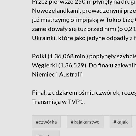
Przez pierwsze 250 m płynęły na drugie
Nowozelandkami, prowadzonymi przez
już mistrzynię olimpijską w Tokio Lizę
zameldowały się tuż przed nimi (o 0,215
Ukrainki, które jako jedyne odpadły z f
Polki (1.36,068 min.) popłynęły szybci
Węgierki (1.36,529). Do finału zakwali
Niemiec i Australii
Finał, z udziałem ośmiu czwórek, roze
Transmisja w TVP1.
#czwórka
#kajakarstwo
#kajak