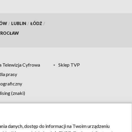
KÓW
/
LUBLIN
/
ŁÓDŹ
/
ROCŁAW
 Telewizja Cyfrowa
Sklep TVP
la prasy
tograficzny
sing (znaki)
klamy
Kontakt
rania danych, dostęp do informacji na Twoim urządzeniu