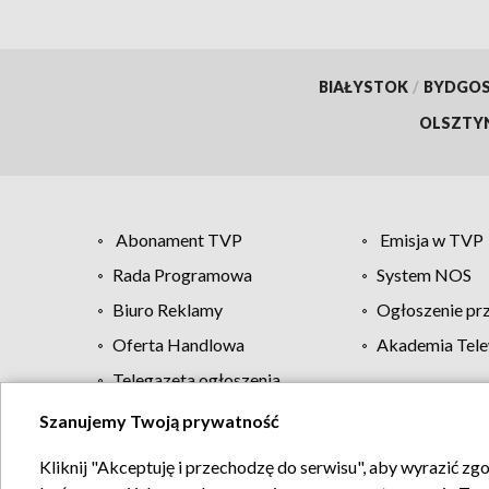
BIAŁYSTOK
/
BYDGO
OLSZTY
Abonament TVP
Emisja w TVP
Rada Programowa
System NOS
Biuro Reklamy
Ogłoszenie pr
Oferta Handlowa
Akademia Tele
Telegazeta ogłoszenia
Szanujemy Twoją prywatność
Regulamin TVP
Kliknij "Akceptuję i przechodzę do serwisu", aby wyrazić zg