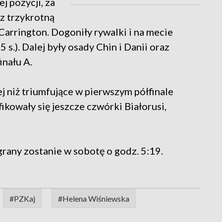
j pozycji, za
 trzykrotną
 Carrington. Dogoniły rywalki i na mecie
 s.). Dalej były osady Chin i Danii oraz
inału A.
ej niż triumfujące w pierwszym półfinale
fikowały się jeszcze czwórki Białorusi,
grany zostanie w sobotę o godz. 5:19.
#PZKaj
#Helena Wiśniewska