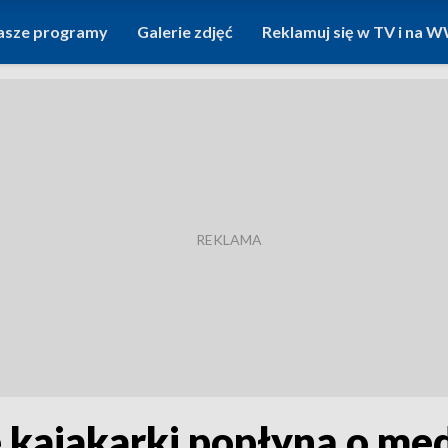
asze programy
Galerie zdjęć
Reklamuj się w TV i na
 kajakarki popłyną o med