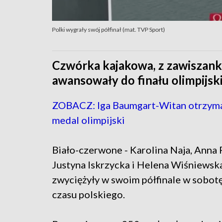
Polki wygrały swój półfinał (mat. TVP Sport)
Czwórka kajakowa, z zawiszank
awansowały do finału olimpijsk
ZOBACZ: Iga Baumgart-Witan otrzyma
medal olimpijski
Biało-czerwone - Karolina Naja, Anna 
Justyna Iskrzycka i Helena Wiśniewska
zwyciężyły w swoim półfinale w sobot
czasu polskiego.