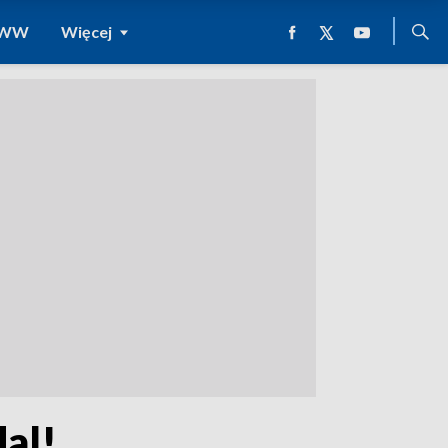
 WWW
Więcej
al!