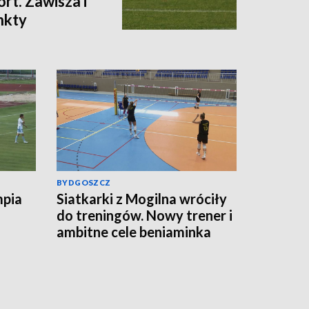
rt. Zawisza i
nkty
BYDGOSZCZ
mpia
Siatkarki z Mogilna wróciły
do treningów. Nowy trener i
ambitne cele beniaminka
Tauron Ligi