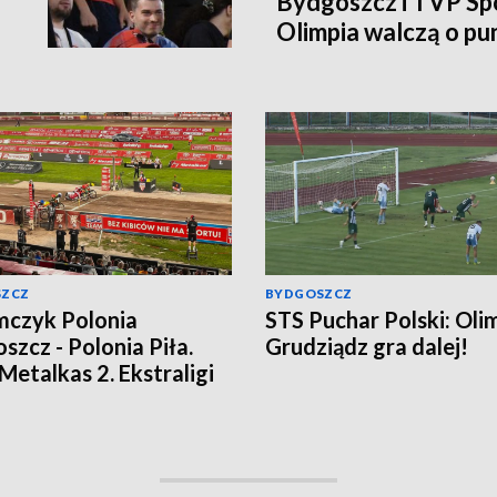
Bydgoszcz i TVP Spo
Olimpia walczą o pu
SZCZ
BYDGOSZCZ
czyk Polonia
STS Puchar Polski: Oli
szcz - Polonia Piła.
Grudziądz gra dalej!
 Metalkas 2. Ekstraligi
omił beniaminka
ja bieg po biegu]