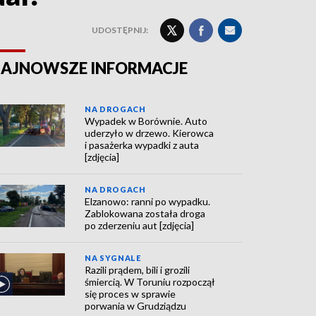
UDOSTĘPNIJ:
AJNOWSZE INFORMACJE
NA DROGACH
Wypadek w Borównie. Auto
uderzyło w drzewo. Kierowca
i pasażerka wypadki z auta
[zdjęcia]
NA DROGACH
Elzanowo: ranni po wypadku.
Zablokowana została droga
po zderzeniu aut [zdjęcia]
NA SYGNALE
Razili prądem, bili i grozili
śmiercią. W Toruniu rozpoczął
się proces w sprawie
porwania w Grudziądzu