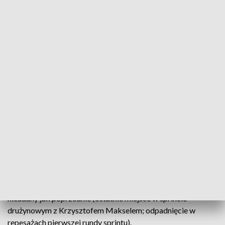
Ostatni start Mateusza Rudyka w Tokio (TVP Sport)
Zawodnik Stali Grudziądz Mateusz Rudyk odpadł w
repesażach olimpijskiej rywalizacji w keirinie -
ostatniej konkurencji sprinterskiej w kolarstwie
torowym.
Sobotni występ Rudyka był ostatnim dla zawodników z
Grudziądza w igrzyskach w Tokio i okazał się równie
nieudany jak poprzednie (ostatnie miejsce w sprincie
drużynowym z Krzysztofem Makselem; odpadnięcie w
repesażach pierwszej rundy sprintu).