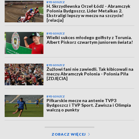
BYDGOSZCZ
H. Skrzydlewska Orzeł Łódź - Abramczyk
Polonia Bydgoszcz. Lider Metalkas 2.
Ekstraligi lepszy w meczu na szczycie!
[relacja]
BYDGOSZCZ
Wielki sukces młodego golfisty z Torunia.
Albert Piskorz czwartym juniorem świata!
BYDGOSZCZ
Żużlowi fani nie zawiedli. Tak kibicowali na
meczu Abramczyk Polonia - Polonia Piła
[ZDJĘCIA]
BYDGOSZCZ
Piłkarskie mecze na antenie TVP3
Bydgoszcz i TVP Sport. Zawisza i Olimpia
walczą o punkty
ZOBACZ WIĘCEJ