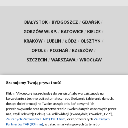
BIAŁYSTOK
/
BYDGOSZCZ
/
GDAŃSK
/
GORZÓW WLKP.
/
KATOWICE
/
KIELCE
/
KRAKÓW
/
LUBLIN
/
ŁÓDŹ
/
OLSZTYN
/
OPOLE
/
POZNAŃ
/
RZESZÓW
/
SZCZECIN
/
WARSZAWA
/
WROCŁAW
Szanujemy Twoją prywatność
Dołącz do nas:
Kliknij "Akceptuję i przechodzę do serwisu", aby wyrazić zgody na
korzystanie z technologii automatycznego śledzenia i zbierania danych,
TVP
dostęp do informacji na Twoim urządzeniu końcowym i ich
Abonament TVP
przechowywanie oraz na przetwarzanie Twoich danych osobowych przez
Regulamin TVP
nas, czyli Telewizję Polską S.A. w likwidacji (zwaną dalej również „TVP”),
Emisja w TVP
Polityka prywatności
Zaufanych Partnerów z IAB* (1201 firm)
oraz pozostałych
Zaufanych
Partnerów TVP (93 firm)
, w celach marketingowych (w tym do
Centrum informacji TVP