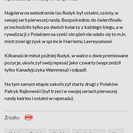
Najpierw na welodromie Izu Rudyk był ostatni, szósty, w
swojej serii pierwszej rundy. Bezpośrednio do ćwierćfinału
przechodziło tylko po dwóch kolarzy z każdego biegu, a w
rywalizacji z Polakiem na sześć okrążeń nie udało się to m.in.
mistrzowi igrzysk w sprincie Harriemu Lavreysenowi.
Kilkanaście minut później Rudyk, w walce o dwie premiowane
pozycje, ukończył swój repesaż jako czwarty (wyprzedził
tylko Kanadyjczyka Wammesa) i odpadł.
Na tym samym etapie zakończył starty drugi z Polaków
Patryk Rajkowski (był trzeci w swojej seriach pierwszej
rundy keirinu i ostatni w repesażu).
Źródło: