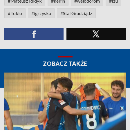
#Mateusz Rudyk
#keirin
#welodorom
#Izu
#Tokio
#igrzyska
#Stal Grudziądz
ZOBACZ TAKŻE