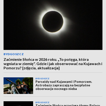
BYDGOSZCZ
Zaćmienie Słońca w 2026 roku. „To potęga, która
wgniata w ziemię". Gdzie i jak obserwować na Kujawach i
Pomorzu? [zdjęcia, aktualizacja]
BYDGOSZCZ
Perseidy nad Kujawami i Pomorzem.
Astrobazy zapraszają na bezpłatne
obserwacje nocnego nieba
BYDGOSZCZ
Zaćmienie Słońca przyciąga tłumy. Polacy