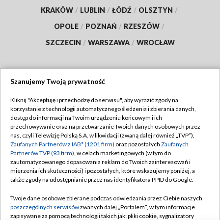
KRAKÓW
/
LUBLIN
/
ŁÓDŹ
/
OLSZTYN
/
OPOLE
/
POZNAŃ
/
RZESZÓW
/
SZCZECIN
/
WARSZAWA
/
WROCŁAW
Szanujemy Twoją prywatność
Dołącz do nas:
Kliknij "Akceptuję i przechodzę do serwisu", aby wyrazić zgody na
korzystanie z technologii automatycznego śledzenia i zbierania danych,
TVP
dostęp do informacji na Twoim urządzeniu końcowym i ich
Abonament TVP
przechowywanie oraz na przetwarzanie Twoich danych osobowych przez
Regulamin TVP
nas, czyli Telewizję Polską S.A. w likwidacji (zwaną dalej również „TVP”),
Emisja w TVP
Polityka prywatności
Zaufanych Partnerów z IAB* (1201 firm)
oraz pozostałych
Zaufanych
Partnerów TVP (93 firm)
, w celach marketingowych (w tym do
Centrum informacji TVP
Moje zgody
zautomatyzowanego dopasowania reklam do Twoich zainteresowań i
mierzenia ich skuteczności) i pozostałych, które wskazujemy poniżej, a
Naziemna Telewizja Cyfrowa
Pomoc
także zgody na udostępnianie przez nas identyfikatora PPID do Google.
Sklep TVP
Biuro reklamy
Twoje dane osobowe zbierane podczas odwiedzania przez Ciebie naszych
Rada Programowa
Kontakt
poszczególnych serwisów
zwanych dalej „Portalem”, w tym informacje
zapisywane za pomocą technologii takich jak: pliki cookie, sygnalizatory