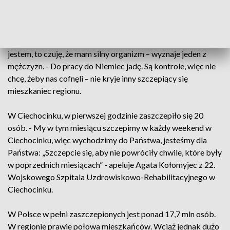
Tym razem, jeżdżący po regionie szczepionkobus, dotarł do
Ciechocinka. - Moi rodzice są już zaszczepieni i dlatego też
postanowiłem, że chcę być zaszczepiony. Jako, że młody
jestem, to czuję, że mam silny organizm – wyznaje jeden z
mężczyzn. - Do pracy do Niemiec jadę. Są kontrole, więc nie
chcę, żeby nas cofnęli – nie kryje inny szczepiący się
mieszkaniec regionu.
W Ciechocinku, w pierwszej godzinie zaszczepiło się 20
osób. - My w tym miesiącu szczepimy w każdy weekend w
Ciechocinku, więc wychodzimy do Państwa, jesteśmy dla
Państwa: „Szczepcie się, aby nie powróciły chwile, które były
w poprzednich miesiącach” - apeluje Agata Kołomyjec z 22.
Wojskowego Szpitala Uzdrowiskowo-Rehabilitacyjnego w
Ciechocinku.
W Polsce w pełni zaszczepionych jest ponad 17,7 mln osób.
W regionie prawie połowa mieszkańców. Wciąż jednak dużo