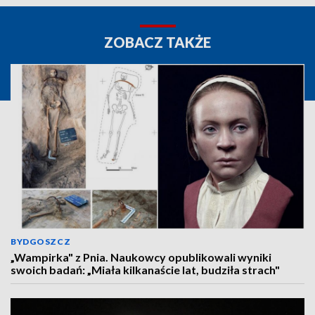
ZOBACZ TAKŻE
BYDGOSZCZ
„Wampirka" z Pnia. Naukowcy opublikowali wyniki
swoich badań: „Miała kilkanaście lat, budziła strach"