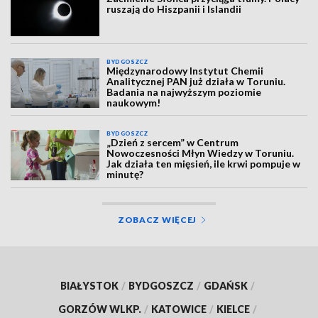
ruszają do Hiszpanii i Islandii
BYDGOSZCZ
Międzynarodowy Instytut Chemii
Analitycznej PAN już działa w Toruniu.
Badania na najwyższym poziomie
naukowym!
BYDGOSZCZ
„Dzień z sercem” w Centrum
Nowoczesności Młyn Wiedzy w Toruniu.
Jak działa ten mięsień, ile krwi pompuje w
minutę?
ZOBACZ WIĘCEJ
BIAŁYSTOK
/
BYDGOSZCZ
/
GDAŃSK
/
GORZÓW WLKP.
/
KATOWICE
/
KIELCE
/